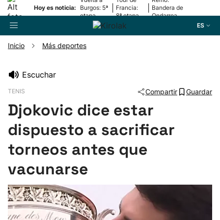
|
|
Hoy es noticia:
Burgos: 5ª
Francia:
Bandera de
etapa
8ª etapa
Ondarroa
ES
Inicio
Más deportes
Buscador
Escuchar
TENIS
Compartir
Guardar
Fútbol
Djokovic dice estar
Pelota
dispuesto a sacrificar
torneos antes que
Remo
vacunarse
Baloncesto
Ciclismo