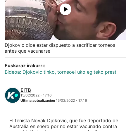
Herri-kirolak
Balonmano
Kirolak 360
Djokovic dice estar dispuesto a sacrificar torneos
antes que vacunarse
Atletismo
Euskaraz irakurri:
Bideoa: Djokovic tinko, torneoei uko egiteko prest
Carreras de montaña
Más deportes
EITB
15/02/2022 - 17:16
Última actualización
15/02/2022 - 17:16
"Helmuga"
El tenista Novak Djokovic, que fue deportado de
Australia en enero por no estar vacunado contra