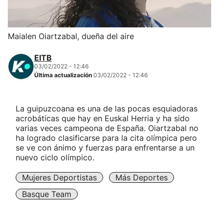
Herri-kirolak
Maialen Oiartzabal, dueña del aire
Balonmano
EITB
03/02/2022 - 12:46
Kirolak 360
Última actualización
03/02/2022 - 12:46
Atletismo
La guipuzcoana es una de las pocas esquiadoras
acrobáticas que hay en Euskal Herria y ha sido
Carreras de montaña
varias veces campeona de España. Oiartzabal no
ha logrado clasificarse para la cita olímpica pero
se ve con ánimo y fuerzas para enfrentarse a un
Más deportes
nuevo ciclo olímpico.
"Helmuga"
Mujeres Deportistas
Más Deportes
Basque Team