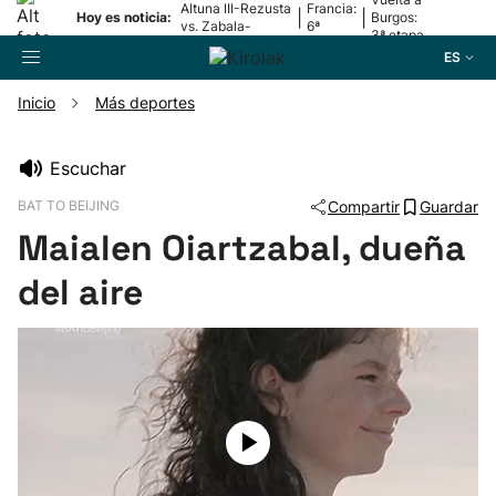
Altuna III-Rezusta
Francia:
|
|
Hoy es noticia:
Burgos:
vs. Zabala-
6ª
3ª etapa
Zabaleta
etapa
ES
Inicio
Más deportes
Buscador
Escuchar
BAT TO BEIJING
Compartir
Guardar
Fútbol
Maialen Oiartzabal, dueña
Pelota
del aire
Remo
Baloncesto
Ciclismo