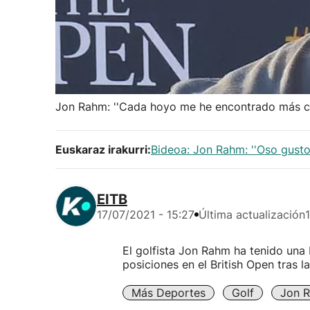
Jon Rahm: ''Cada hoyo me he encontrado más 
Euskaraz irakurri:
Bideoa: Jon Rahm: ''Oso gustor
EITB
17/07/2021 - 15:27
Última actualización
El golfista Jon Rahm ha tenido una
posiciones en el British Open tras l
Más Deportes
Golf
Jon 