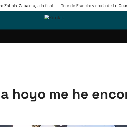
|
: Zabala-Zabaleta, a la final
Tour de Francia: victoria de Le Cou
ri-
Balonmano
Kirolak
Atletismo
Carreras
Más
olak
360
de
deporte
Equipos
montaña
kolaritza
Competiciones
En
ri-
directo
otzea
Vídeos
ol Herri
por
atira
deporte
da hoyo me he enco