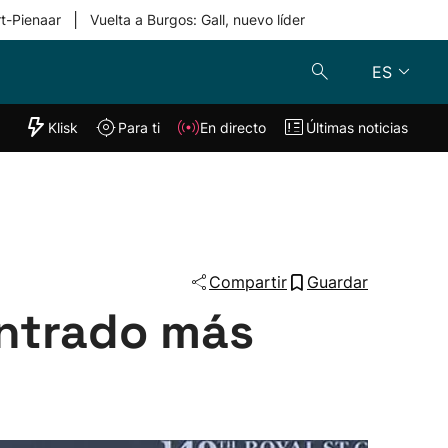
|
rt-Pienaar
Vuelta a Burgos: Gall, nuevo líder
ES
"Helmuga"
Klisk
Para ti
En directo
Últimas noticias
Klisk
En directo
s
Para ti
Lo último
Compartir
Guardar
ntrado más