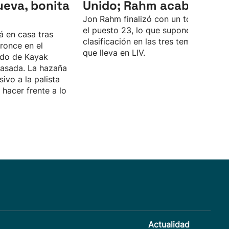
ueva, bonita
Unido; Rahm acaba 23º
Jon Rahm finalizó con un total de -4 
el puesto 23, lo que supone su peor
á en casa tras
clasificación en las tres temporadas
ronce en el
que lleva en LIV.
do de Kayak
asada. La hazaña
sivo a la palista
hacer frente a lo
Actualidad