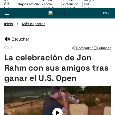
|
|
Hoy es noticia:
Zabala-
victoria de
Gall,
Zabaleta, a
Le Court-
nuevo
la final
Pienaar
líder
ES
Inicio
Más deportes
Buscador
Escuchar
GOLF
Compartir
Guardar
Fútbol
La celebración de Jon
Pelota
Rahm con sus amigos tras
ganar el U.S. Open
Remo
Baloncesto
Ciclismo