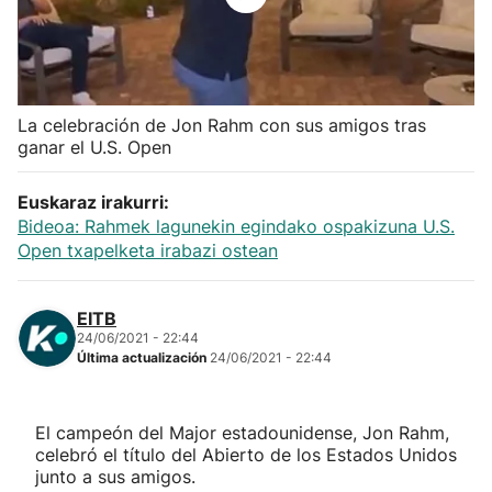
Herri-kirolak
Balonmano
La celebración de Jon Rahm con sus amigos tras
ganar el U.S. Open
Kirolak 360
Euskaraz irakurri:
Atletismo
Bideoa: Rahmek lagunekin egindako ospakizuna U.S.
Open txapelketa irabazi ostean
Carreras de montaña
EITB
Más deportes
24/06/2021 - 22:44
Última actualización
24/06/2021 - 22:44
"Helmuga"
El campeón del Major estadounidense, Jon Rahm,
celebró el título del Abierto de los Estados Unidos
junto a sus amigos.