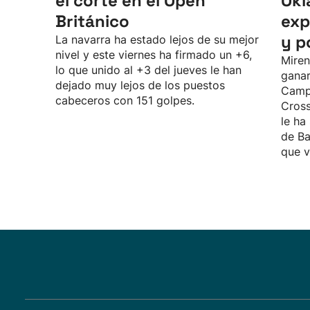
el corte en el Open
Okl
Británico
exp
y p
La navarra ha estado lejos de su mejor
nivel y este viernes ha firmado un +6,
Miren
lo que unido al +3 del jueves le han
ganar
dejado muy lejos de los puestos
Camp
cabeceros con 151 golpes.
Cross
le ha
de Ba
que v