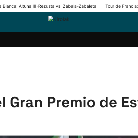
|
 Blanca: Altuna III-Rezusta vs. Zabala-Zabaleta
Tour de Francia
ri-
Balonmano
Kirolak
Atletismo
Carreras
Más
olak
360
de
deporte
Equipos
montaña
kolaritza
Competiciones
En
ri-
directo
otzea
Vídeos
ol Herri
por
atira
deporte
l Gran Premio de Est