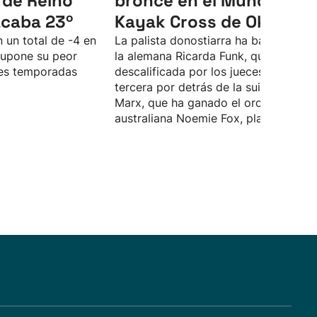
 de Reino
bronce en el Mundial de
acaba 23º
Kayak Cross de Oklaho
 un total de -4 en
La palista donostiarra ha batallado c
supone su peor
la alemana Ricarda Funk, que ha sido
tres temporadas
descalificada por los jueces, y termin
tercera por detrás de la suiza Alena
Marx, que ha ganado el oro, y de la
australiana Noemie Fox, plata.