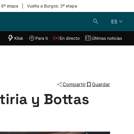
|
: 6ª etapa
Vuelta a Burgos: 3ª etapa
ES
"Helmuga"
Klisk
Para ti
En directo
Últimas noticias
Klisk
En directo
s
Para ti
Lo último
Compartir
Guardar
iria y Bottas