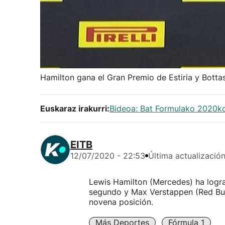
Hamilton gana el Gran Premio de Estiria y Bottas
Euskaraz irakurri:
Bideoa: Bat Formulako 2020ko
EITB
12/07/2020 - 22:53
Última actualizació
Lewis Hamilton (Mercedes) ha lograd
segundo y Max Verstappen (Red Bull
novena posición.
Más Deportes
Fórmula 1