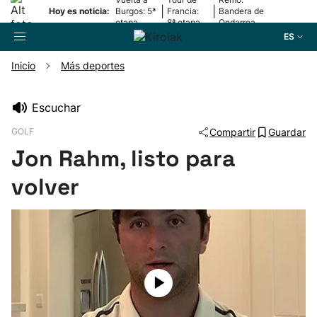
|
|
Hoy es noticia:
Burgos: 5ª
Francia:
Bandera de
etapa
8ª etapa
Ondarroa
ES
Inicio
Más deportes
Buscador
Escuchar
GOLF
Compartir
Guardar
Fútbol
Jon Rahm, listo para
Pelota
volver
Remo
Baloncesto
Ciclismo