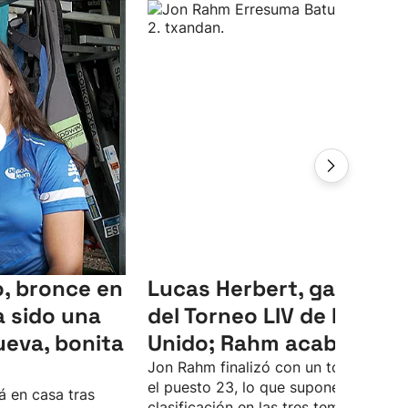
, bronce en
Lucas Herbert, ganador
 sido una
del Torneo LIV de Reino
ueva, bonita
Unido; Rahm acaba 23º
Jon Rahm finalizó con un total de -4 
el puesto 23, lo que supone su peor
á en casa tras
clasificación en las tres temporadas