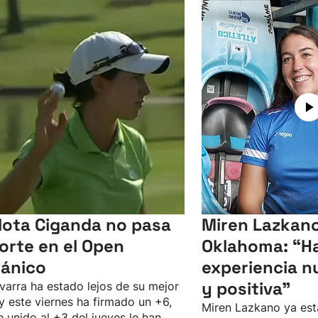
lota Ciganda no pasa
Miren Lazkano
corte en el Open
Oklahoma: “Ha
tánico
experiencia n
y positiva"
varra ha estado lejos de su mejor
 y este viernes ha firmado un +6,
Miren Lazkano ya est
e unido al +3 del jueves le han