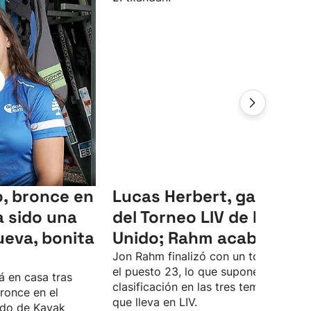
, bronce en
Lucas Herbert, ganador
 sido una
del Torneo LIV de Reino
ueva, bonita
Unido; Rahm acaba 23º
Jon Rahm finalizó con un total de -4 
el puesto 23, lo que supone su peor
á en casa tras
clasificación en las tres temporadas
ronce en el
que lleva en LIV.
do de Kayak