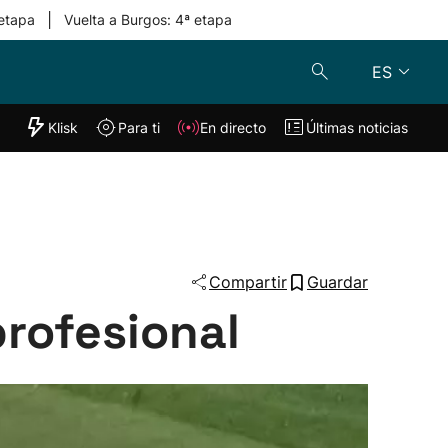
|
 etapa
Vuelta a Burgos: 4ª etapa
ES
"Helmuga"
Klisk
Para ti
En directo
Últimas noticias
Klisk
En directo
s
Para ti
Lo último
Compartir
Guardar
rofesional