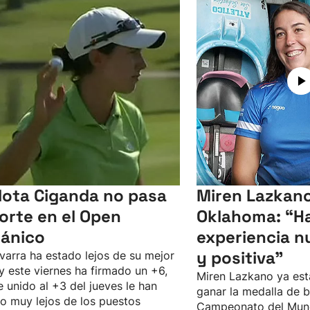
lota Ciganda no pasa
Miren Lazkano
corte en el Open
Oklahoma: “Ha
tánico
experiencia n
y positiva"
varra ha estado lejos de su mejor
 y este viernes ha firmado un +6,
Miren Lazkano ya est
e unido al +3 del jueves le han
ganar la medalla de b
o muy lejos de los puestos
Campeonato del Mun