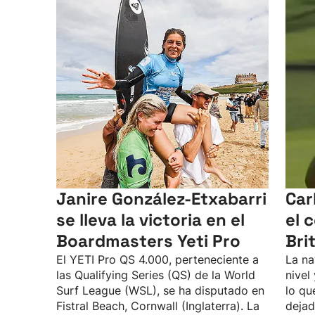
Janire González-Etxabarri
Car
se lleva la victoria en el
el 
Boardmasters Yeti Pro
Bri
El YETI Pro QS 4.000, perteneciente a
La na
las Qualifying Series (QS) de la World
nivel
Surf League (WSL), se ha disputado en
lo qu
Fistral Beach, Cornwall (Inglaterra). La
dejad