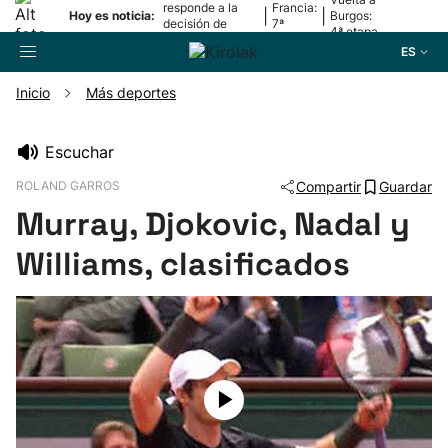
responde a la
Francia:
|
|
Hoy es noticia:
Burgos:
decisión de
7ª
4ª etapa
Oriamendi
etapa
ES
Inicio
Más deportes
Buscador
Escuchar
ROLAND GARROS
Compartir
Guardar
Fútbol
Murray, Djokovic, Nadal y
Pelota
Williams, clasificados
Remo
Baloncesto
Ciclismo