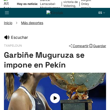
victoria de
|
|
Hoy es noticia:
Larrazabal-
Onley
Vollering,
Mariezkurrena
gana la
en la 5ª
II, a la final
2ª etapa
ES
etapa
Inicio
Más deportes
Buscador
Escuchar
TXAPELDUN
Compartir
Guardar
Fútbol
Garbiñe Muguruza se
Pelota
impone en Pekín
Remo
Baloncesto
Ciclismo