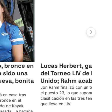
, bronce en
Lucas Herbert, ganador
 sido una
del Torneo LIV de Reino
ueva, bonita
Unido; Rahm acaba 23º
Jon Rahm finalizó con un total de -4 
el puesto 23, lo que supone su peor
á en casa tras
clasificación en las tres temporadas
ronce en el
que lleva en LIV.
do de Kayak
asada. La hazaña