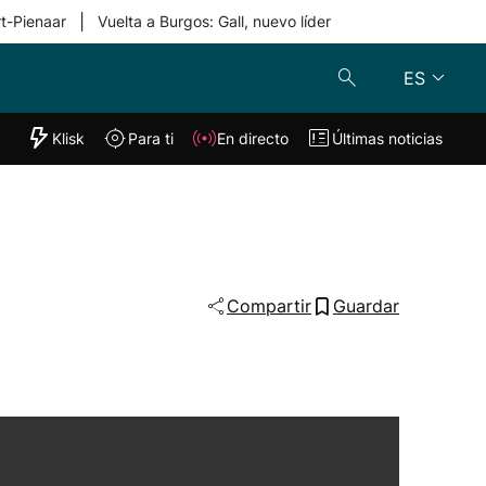
|
rt-Pienaar
Vuelta a Burgos: Gall, nuevo líder
ES
"Helmuga"
Klisk
Para ti
En directo
Últimas noticias
Klisk
En directo
s
Para ti
Lo último
Compartir
Guardar