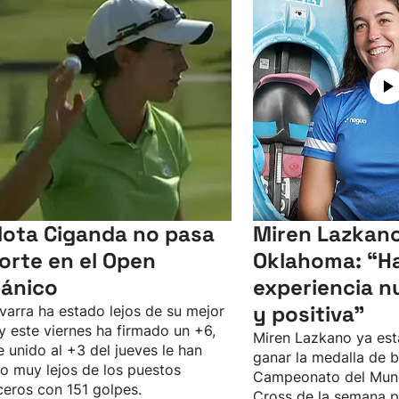
lota Ciganda no pasa
Miren Lazkano
corte en el Open
Oklahoma: “Ha
tánico
experiencia n
y positiva"
varra ha estado lejos de su mejor
 y este viernes ha firmado un +6,
Miren Lazkano ya est
e unido al +3 del jueves le han
ganar la medalla de b
o muy lejos de los puestos
Campeonato del Mun
eros con 151 golpes.
Cross de la semana p