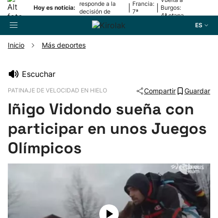
responde a la
Francia:
|
|
Hoy es noticia:
Burgos:
decisión de
7ª
4ª etapa
Oriamendi
etapa
ES
Inicio
Más deportes
Buscador
Escuchar
PATINAJE DE VELOCIDAD EN HIELO
Compartir
Guardar
Fútbol
Iñigo Vidondo sueña con
Pelota
participar en unos Juegos
Olímpicos
Remo
Baloncesto
Ciclismo