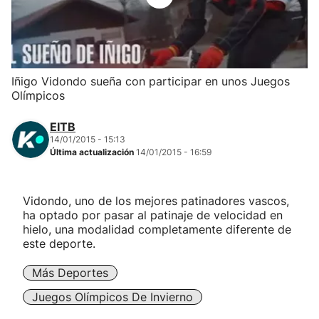
Herri-kirolak
Balonmano
Iñigo Vidondo sueña con participar en unos Juegos
Olímpicos
Kirolak 360
EITB
Atletismo
14/01/2015 - 15:13
Última actualización
14/01/2015 - 16:59
Carreras de montaña
Vidondo, uno de los mejores patinadores vascos,
ha optado por pasar al patinaje de velocidad en
Más deportes
hielo, una modalidad completamente diferente de
este deporte.
"Helmuga"
Más Deportes
Juegos Olímpicos De Invierno