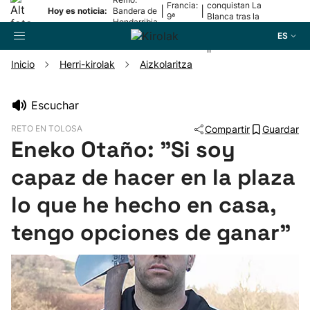
Francia:
conquistan La
|
|
Hoy es noticia:
Bandera de
9ª
Blanca tras la
Hondarribia
etapa
lesión de
ES
Mariezkurrena
II
Inicio
Herri-kirolak
Aizkolaritza
Buscador
Escuchar
RETO EN TOLOSA
Compartir
Guardar
Fútbol
Eneko Otaño: "Si soy
capaz de hacer en la plaza
Pelota
lo que he hecho en casa,
Remo
tengo opciones de ganar"
Baloncesto
Ciclismo