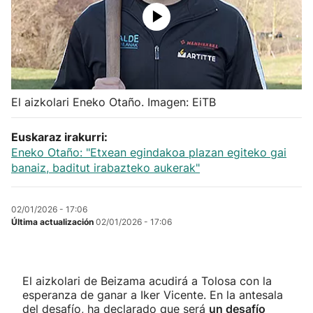
Herri-kirolak
Balonmano
Kirolak 360
El aizkolari Eneko Otaño. Imagen: EiTB
Euskaraz irakurri:
Atletismo
Eneko Otaño: "Etxean egindakoa plazan egiteko gai
banaiz, baditut irabazteko aukerak"
Carreras de montaña
02/01/2026 - 17:06
Más deportes
Última actualización
02/01/2026 - 17:06
"Helmuga"
El aizkolari de Beizama acudirá a Tolosa con la
esperanza de ganar a Iker Vicente. En la antesala
del desafío, ha declarado que será
un desafío