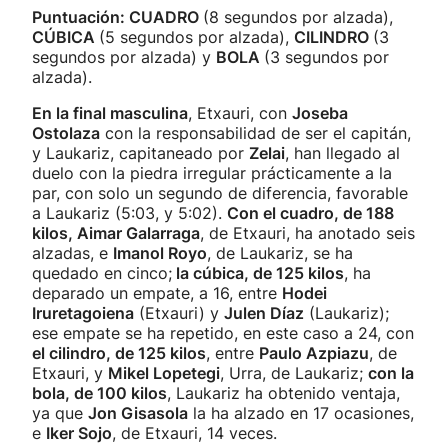
Puntuación: CUADRO
(8 segundos por alzada),
CÚBICA
(5 segundos por alzada),
CILINDRO
(3
segundos por alzada) y
BOLA
(3 segundos por
alzada).
En la final masculina
, Etxauri, con
Joseba
Ostolaza
con la responsabilidad de ser el capitán,
y Laukariz, capitaneado por
Zelai
, han llegado al
duelo con la piedra irregular prácticamente a la
par, con solo un segundo de diferencia, favorable
a Laukariz (5:03, y 5:02).
Con el cuadro, de 188
kilos, Aimar Galarraga
, de Etxauri, ha anotado seis
alzadas, e
Imanol Royo
, de Laukariz, se ha
quedado en cinco;
la cúbica, de 125 kilos
, ha
deparado un empate, a 16, entre
Hodei
Iruretagoiena
(Etxauri) y
Julen Díaz
(Laukariz);
ese empate se ha repetido, en este caso a 24, con
el cilindro, de 125 kilos
, entre
Paulo Azpiazu
, de
Etxauri, y
Mikel Lopetegi
, Urra, de Laukariz;
con la
bola, de 100 kilos
, Laukariz ha obtenido ventaja,
ya que
Jon Gisasola
la ha alzado en 17 ocasiones,
e
Iker Sojo
, de Etxauri, 14 veces.