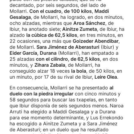
decantado, por seis segundos, del lado de
Mollarri.
Con el cuadro, de 100 kilos
,
Maddi
Gesalaga
, de Mollarri, ha logrado, en dos minutos,
ocho alzadas, mientras que
Aroa Sánchez
, de
Ibiur, ha anotado siete;
Ainitze Zumeta
, de Ibiur, ha
alzado
la cúbica de 62,5 kilos
, en tres minutos, en
22 ocasiones, una más que
Goizeder Abendibar
,
de Mollarri.
Sara Jiménez de Aberasturi
(Ibiur) y
Eider García, Durana
(Mollarri), han empatado a
25 alzadas
con el cilindro, de 62,5 kilos
, en dos
minutos, y
Zihara Zabala
, de Mollarri, ha
conseguido alzar 18 veces
la bola
, de 50 kilos, en
un minuto, por 17 de su rival de Ibiur,
Leire Olea
.
En consecuencia, Mollarri se ha presentado
al
duelo con la piedra irregular
con cinco minutos y
58 segundos para buscar las txapelas, en tanto
que Ibiur disponía de seis segundos menos. Naroa
Arruti ha elegido a Maddi Gesalaga y a Durana
para ese momento determinante, y Lus Errekondo
ha escogido a Ainitze Zumeta y a Sara Jiménez
de Aberasturi; en un duelo que ha resultado