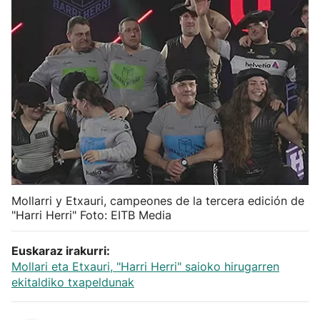
Herri-kirolak
Balonmano
Kirolak 360
Atletismo
Carreras de montaña
Mollarri y Etxauri, campeones de la tercera edición de
"Harri Herri" Foto: EITB Media
Más deportes
Euskaraz irakurri:
"Helmuga"
Mollari eta Etxauri, "Harri Herri" saioko hirugarren
ekitaldiko txapeldunak