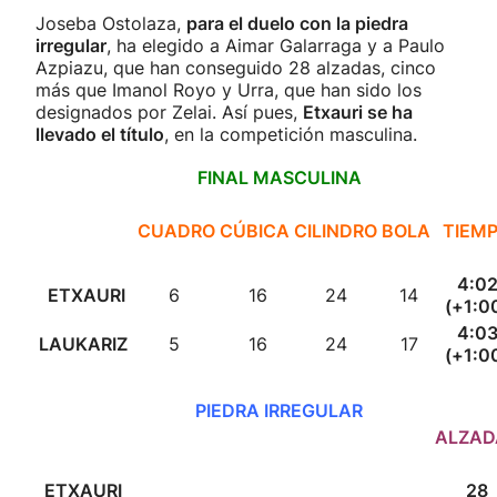
Joseba Ostolaza,
para el duelo con la piedra
irregular
, ha elegido a Aimar Galarraga y a Paulo
Azpiazu, que han conseguido 28 alzadas, cinco
más que Imanol Royo y Urra, que han sido los
designados por Zelai. Así pues,
Etxauri se ha
llevado el título
, en la competición masculina.
FINAL MASCULINA
CUADRO
CÚBICA
CILINDRO
BOLA
TIEM
4:0
ETXAURI
6
16
24
14
(+1:0
4:0
LAUKARIZ
5
16
24
17
(+1:0
PIEDRA IRREGULAR
ALZAD
ETXAURI
28