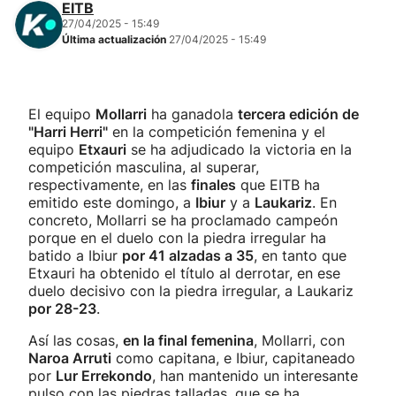
EITB
27/04/2025 - 15:49
Última actualización
27/04/2025 - 15:49
El equipo
Mollarri
ha ganadola
tercera edición de
"Harri Herri"
en la competición femenina y el
equipo
Etxauri
se ha adjudicado la victoria en la
competición masculina, al superar,
respectivamente, en las
finales
que EITB ha
emitido este domingo, a
Ibiur
y a
Laukariz
. En
concreto, Mollarri se ha proclamado campeón
porque en el duelo con la piedra irregular ha
batido a Ibiur
por 41 alzadas a 35
, en tanto que
Etxauri ha obtenido el título al derrotar, en ese
duelo decisivo con la piedra irregular, a Laukariz
por 28-23
.
Así las cosas,
en la final femenina
, Mollarri, con
Naroa Arruti
como capitana, e Ibiur, capitaneado
por
Lur Errekondo
, han mantenido un interesante
pulso con las piedras talladas, que se ha