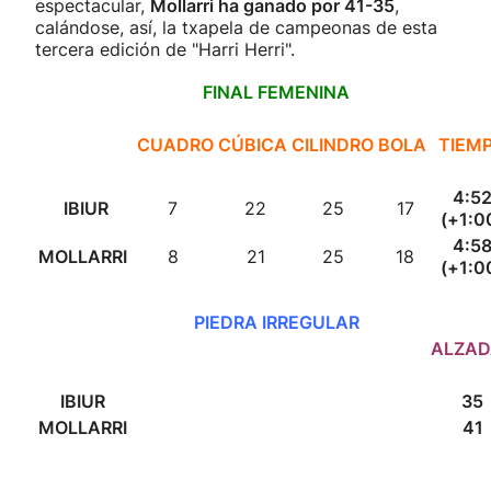
espectacular,
Mollarri ha ganado por 41-35
,
calándose, así, la txapela de campeonas de esta
tercera edición de "Harri Herri".
FINAL FEMENINA
CUADRO
CÚBICA
CILINDRO
BOLA
TIEM
4:5
IBIUR
7
22
25
17
(+1:0
4:5
MOLLARRI
8
21
25
18
(+1:0
PIEDRA IRREGULAR
ALZAD
IBIUR
35
MOLLARRI
41