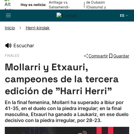
Arrillaga vs.
de Dubasin
|
Hoy es noticia:
Salsamendi-
(Osasuna) y
Bergara y Erasun
Valentini
ES
vs. Gaminde
(Alavés)
Inicio
Herri-kirolak
Buscador
Escuchar
FINALES
Compartir
Guardar
Fútbol
Mollarri y Etxauri,
Pelota
campeones de la tercera
edición de "Harri Herri"
Remo
En la final femenina, Mollarri ha superado a Ibiur por
41-35, en el duelo con la piedra irregular; en la final
Baloncesto
masculina, Etxauri ha ganado a Laukariz, en ese duelo
decisivo con la piedra irregular, por 28-23.
Ciclismo