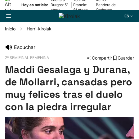
|
|
Hoy es noticia:
Burgos: 5ª
Francia:
Bandera de
etapa
8ª etapa
Ondarroa
ES
Inicio
Herri-kirolak
Buscador
Escuchar
2ª SEMIFINAL FEMENINA
Compartir
Guardar
Fútbol
Maddi Gesalaga y Durana,
Pelota
de Mollarri, cansadas pero
muy felices tras el duelo
Remo
con la piedra irregular
Baloncesto
Ciclismo