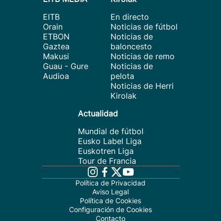
EITB
En directo
Orain
Noticias de fútbol
ETBON
Noticias de
Gaztea
baloncesto
Makusi
Noticias de remo
Guau - Gure
Noticias de
Audioa
pelota
Noticias de Herri
Kirolak
Actualidad
Mundial de fútbol
Eusko Label Liga
Euskotren Liga
Tour de Francia
Política de Privacidad
Aviso Legal
Política de Cookies
Configuración de Cookies
Contacto