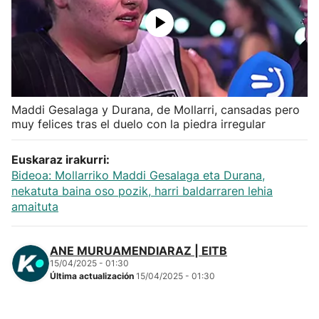
Herri-kirolak
Balonmano
Kirolak 360
Maddi Gesalaga y Durana, de Mollarri, cansadas pero
muy felices tras el duelo con la piedra irregular
Atletismo
Euskaraz irakurri:
Bideoa: Mollarriko Maddi Gesalaga eta Durana,
Carreras de montaña
nekatuta baina oso pozik, harri baldarraren lehia
amaituta
Más deportes
ANE MURUAMENDIARAZ | EITB
"Helmuga"
15/04/2025 - 01:30
Última actualización
15/04/2025 - 01:30