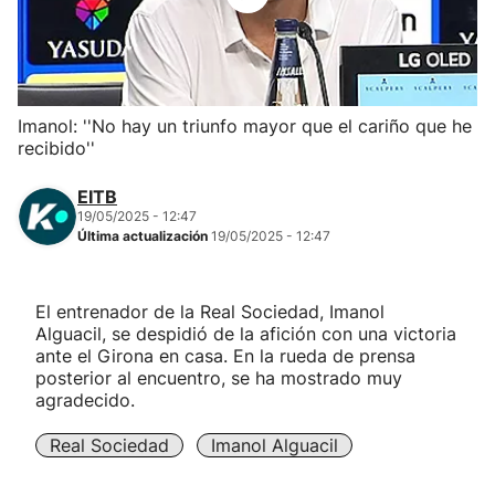
Herri-kirolak
Balonmano
Imanol: ''No hay un triunfo mayor que el cariño que he
recibido''
Kirolak 360
EITB
Atletismo
19/05/2025 - 12:47
Última actualización
19/05/2025 - 12:47
Carreras de montaña
El entrenador de la Real Sociedad, Imanol
Alguacil, se despidió de la afición con una victoria
Más deportes
ante el Girona en casa. En la rueda de prensa
posterior al encuentro, se ha mostrado muy
"Helmuga"
agradecido.
Real Sociedad
Imanol Alguacil