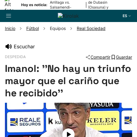
Arrillaga vs.
de Dubasin
|
Hoy es noticia:
Salsamendi-
(Osasuna) y
Bergara y Erasun
Valentini
ES
vs. Gaminde
(Alavés)
Inicio
Fútbol
Equipos
Real Sociedad
Buscador
Escuchar
DESPEDIDA
Compartir
Guardar
Fútbol
Imanol: ''No hay un triunfo
Pelota
mayor que el cariño que
he recibido''
Remo
Baloncesto
Ciclismo