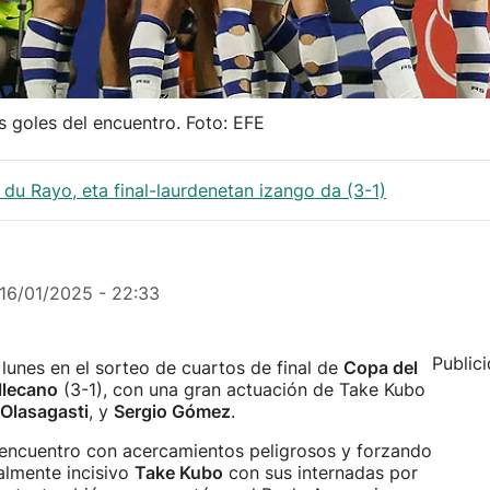
s goles del encuentro. Foto: EFE
 du Rayo, eta final-laurdenetan izango da (3-1)
16/01/2025 - 22:33
Public
lunes en el sorteo de cuartos de final de
Copa del
llecano
(3-1), con una gran actuación de Take Kubo
Olasagasti
, y
Sergio Gómez
.
l encuentro con acercamientos peligrosos y forzando
almente incisivo
Take Kubo
con sus internadas por