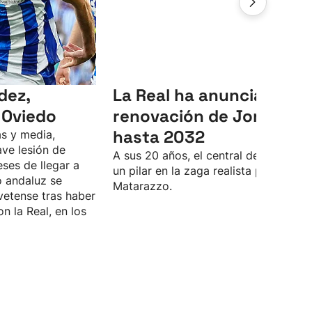
dez,
La Real ha anunciado la
 Oviedo
renovación de Jon Mart
hasta 2032
s y media,
ve lesión de
A sus 20 años, el central de Lasarte 
eses de llegar a
un pilar en la zaga realista para Rino
o andaluz se
Matarazzo.
vetense tras haber
n la Real, en los