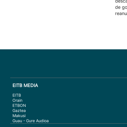
desca
de go
reanu
EITB MEDIA
EITB
Orain
ETBON
Gaztea
Makusi
Guau - Gure Audioa