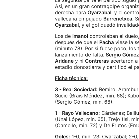
La segunda parte el partido siguió
Así, en un gran contragolpe organiz
derecha para
Oyarzabal
, y el centr
vallecana empujado
Barrenetxea
. 
Oyarzabal
, y el gol quedó invalidad
Los de
Imanol
controlaban el duelo,
después de que el
Pacha
viese la s
(minuto 78). Por si fuese poco, los 
lanzamiento de falta.
Sergio Gómez
Aridane
y ni
Contreras
acertaron a d
estadio donostiarra y certificó el p
Ficha técnica:
3 - Real Sociedad:
Remiro; Aramburu,
Sucic (Brais Méndez, min. 68); Kub
(Sergio Gómez, min. 68).
1 - Rayo Vallecano:
Cárdenas; Balliu
(Unai López, min. 65), Trejo (Isi, mi
(Camello, min. 72) y De Frutos (Emb
Goles:
1-0, min. 23: Oyarzabal; 2-0, 