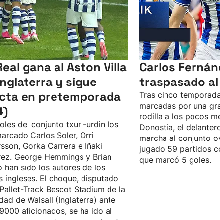
Real gana al Aston Villa
Carlos Fernán
Inglaterra y sigue
traspasado al
icta en pretemporada
Tras cinco temporada
marcadas por una gra
4)
rodilla a los pocos m
oles del conjunto txuri-urdin los
Donostia, el delanter
arcado Carlos Soler, Orri
marcha al conjunto o
sson, Gorka Carrera e Iñaki
jugado 59 partidos co
rez. George Hemmings y Brian
que marcó 5 goles.
 han sido los autores de los
s ingleses. El choque, disputado
 Pallet-Track Bescot Stadium de la
idad de Walsall (Inglaterra) ante
9000 aficionados, se ha ido al