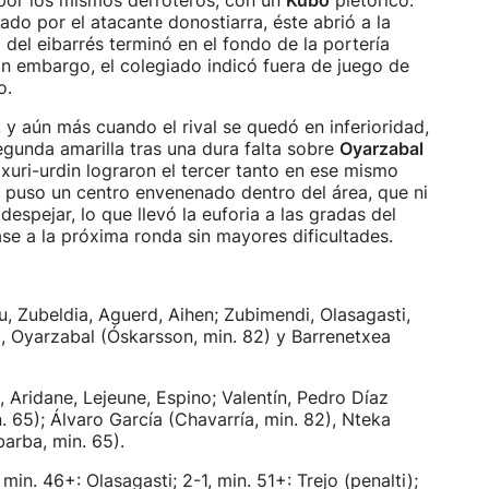
 por los mismos derroteros, con un
Kubo
pletórico.
ado por el atacante donostiarra, éste abrió a la
o del eibarrés terminó en el fondo de la portería
Sin embargo, el colegiado indicó fuera de juego de
o.
 y aún más cuando el rival se quedó en inferioridad,
egunda amarilla tras una dura falta sobre
Oyarzabal
txuri-urdin lograron el tercer tanto en ese mismo
puso un centro envenenado dentro del área, que ni
espejar, lo que llevó la euforia a las gradas del
ase a la próxima ronda sin mayores dificultades.
 Zubeldia, Aguerd, Aihen; Zubimendi, Olasagasti,
o, Oyarzabal (Óskarsson, min. 82) y Barrenetxea
, Aridane, Lejeune, Espino; Valentín, Pedro Díaz
n. 65); Álvaro García (Chavarría, min. 82), Nteka
arba, min. 65).
min. 46+: Olasagasti; 2-1, min. 51+: Trejo (penalti);