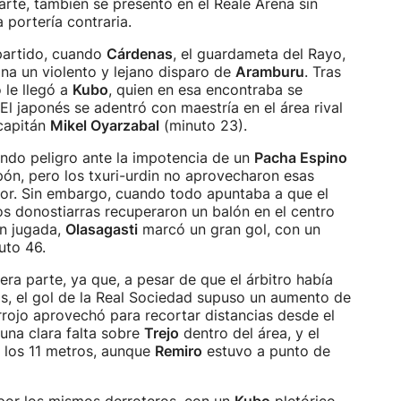
parte, también se presentó en el Reale Arena sin
 portería contraria.
 partido, cuando
Cárdenas
, el guardameta del Rayo,
na un violento y lejano disparo de
Aramburu
. Tras
o le llegó a
Kubo
, quien en esa encontraba se
El japonés se adentró con maestría en el área rival
 capitán
Mikel Oyarzabal
(minuto 23).
ndo peligro ante la impotencia de un
Pacha Espino
pón, pero los txuri-urdin no aprovecharon esas
or. Sin embargo, cuando todo apuntaba a que el
los donostiarras recuperaron un balón en el centro
an jugada,
Olasagasti
marcó un gran gol, con un
uto 46.
era parte, ya que, a pesar de que el árbitro había
s, el gol de la Real Sociedad supuso un aumento de
irrojo aprovechó para recortar distancias desde el
una clara falta sobre
Trejo
dentro del área, y el
 los 11 metros, aunque
Remiro
estuvo a punto de