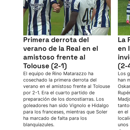
Primera derrota del
La 
verano de la Real en el
en 
amistoso frente al
inv
Tolouse (2-1)
(2-
El equipo de Rino Matarazzo ha
Los g
cosechado la primera derrota del
han m
verano en el amistoso frente al Tolouse
Oskar
por 2-1. Era el cuarto partido de
Rupé
preparación de los donostiarras. Los
Madjo
goleadores han sido Vignolo e Hidalgo
tanto
para los franceses, mientras que Soler
en el
ha marcado de falta para los
local
blanquiazules.
unos 