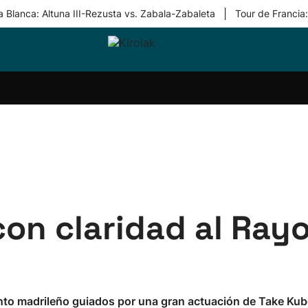
|
 Blanca: Altuna III-Rezusta vs. Zabala-Zabaleta
Tour de Francia
ri-
Balonmano
Kirolak
Atletismo
Carreras
Más
olak
360
de
deporte
Equipos
montaña
kolaritza
Competiciones
En
ri-
directo
otzea
Vídeos
ol Herri
por
atira
deporte
con claridad al Rayo
unto madrileño guiados por una gran actuación de Take Kub