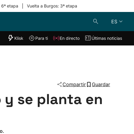
|
: 6ª etapa
Vuelta a Burgos: 3ª etapa
ES
"Helmuga"
Klisk
Para ti
En directo
Últimas noticias
Klisk
En directo
s
Para ti
Lo último
Compartir
Guardar
 y se planta en
o.