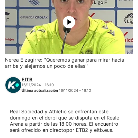
Herri-kirolak
Balonmano
Kirolak 360
Nerea Eizagirre: ''Queremos ganar para mirar hacia
Atletismo
arriba y alejarnos un poco de ellas''
Carreras de montaña
EITB
16/11/2024 - 16:10
Última actualización
16/11/2024 - 16:10
Más deportes
"Helmuga"
Real Sociedad y Athletic se enfrentan este
domingo en el derbi que se disputa en el Reale
Arena a partir de las 18:00 horas. El encuentro
será ofrecido en directopor ETB2 y eitb.eus.