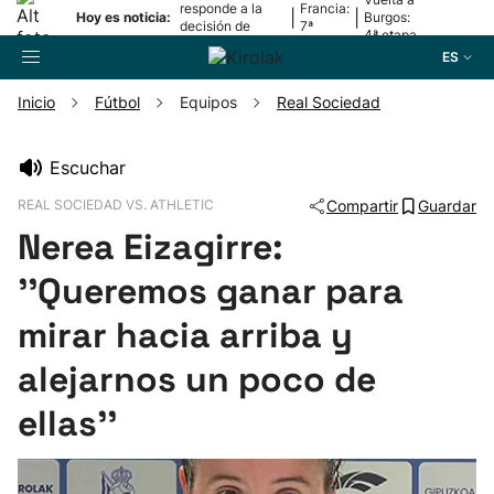
responde a la
Francia:
|
|
Hoy es noticia:
Burgos:
decisión de
7ª
4ª etapa
Oriamendi
etapa
ES
Inicio
Fútbol
Equipos
Real Sociedad
Buscador
Escuchar
REAL SOCIEDAD VS. ATHLETIC
Compartir
Guardar
Fútbol
Nerea Eizagirre:
Pelota
''Queremos ganar para
mirar hacia arriba y
Remo
alejarnos un poco de
Baloncesto
ellas''
Ciclismo