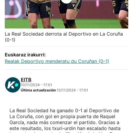
Herri-kirolak
Balonmano
La Real Sociedad derrota al Deportivo en La Coruña
(0-1)
Kirolak 360
Euskaraz irakurri:
Atletismo
Realak Deportivo menderatu du Coruñan (0-1)
Carreras de montaña
EITB
10/11/2024 - 17:01
Más deportes
Última actualización
10/11/2024 - 17:01
"Helmuga"
La Real Sociedad ha ganado 0-1 al Deportivo de
La Coruña, con gol en propia puerta de Raquel
García, nada más comenzar el partido. Gracias a
este resultado, los txuri-urdin han escalado hasta