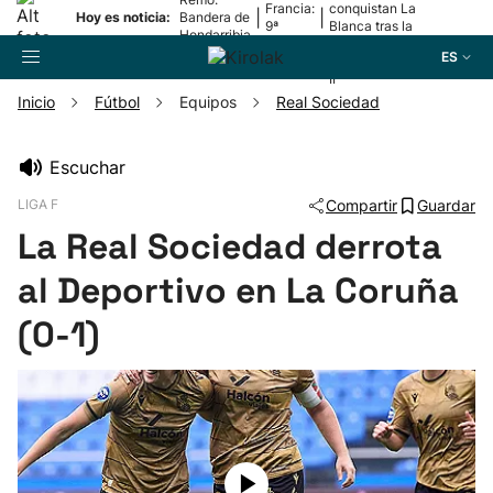
Francia:
conquistan La
|
|
Hoy es noticia:
Bandera de
9ª
Blanca tras la
Hondarribia
etapa
lesión de
ES
Mariezkurrena
II
Inicio
Fútbol
Equipos
Real Sociedad
Buscador
Escuchar
LIGA F
Compartir
Guardar
Fútbol
La Real Sociedad derrota
Pelota
al Deportivo en La Coruña
(0-1)
Remo
Baloncesto
Ciclismo