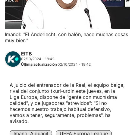
Herri-kirolak
Balonmano
Imanol: ''El Anderlecht, con balón, hace muchas cosas
muy bien''
Kirolak 360
EITB
Atletismo
02/10/2024 - 18:42
Última actualización
02/10/2024 - 18:42
Carreras de montaña
A juicio del entrenador de la Real, el equipo belga,
rival del conjunto txuri-urdin este jueves, en la
Más deportes
Liga Europa, dispone de "gente con muchísima
calidad", y de jugadores "atrevidos": "Si no
"Helmuga"
hacemos nuestro trabajo habitual defensivo,
vamos a tener, seguramente, problemas", ha
avisado.
Imanol Alguacil
UEFA Europa League