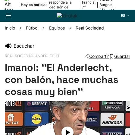
responde a la
Francia:
|
|
Hoy es noticia:
Burgos:
decisión de
7ª
4ª etapa
Oriamendi
etapa
ES
Inicio
Fútbol
Equipos
Real Sociedad
Buscador
Escuchar
REAL SOCIEDAD-ANDERLECHT
Compartir
Guardar
Fútbol
Imanol: ''El Anderlecht,
Pelota
con balón, hace muchas
cosas muy bien''
Remo
Baloncesto
Ciclismo