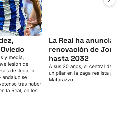
dez,
La Real ha anunciado la
 Oviedo
renovación de Jon Mart
hasta 2032
s y media,
ve lesión de
A sus 20 años, el central de Lasarte 
eses de llegar a
un pilar en la zaga realista para Rino
o andaluz se
Matarazzo.
vetense tras haber
n la Real, en los