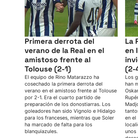
Primera derrota del
La 
verano de la Real en el
en 
amistoso frente al
inv
Tolouse (2-1)
(2-
El equipo de Rino Matarazzo ha
Los g
cosechado la primera derrota del
han m
verano en el amistoso frente al Tolouse
Oskar
por 2-1. Era el cuarto partido de
Rupé
preparación de los donostiarras. Los
Madjo
goleadores han sido Vignolo e Hidalgo
tanto
para los franceses, mientras que Soler
en el
ha marcado de falta para los
local
blanquiazules.
unos 