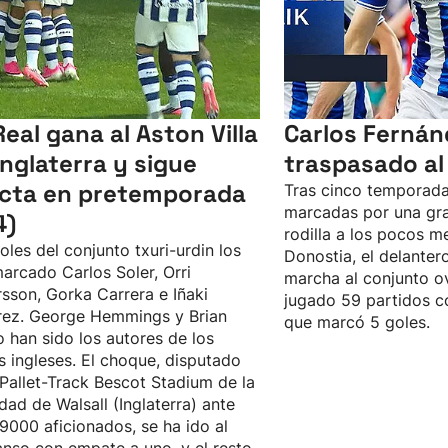
Real gana al Aston Villa
Carlos Fernán
Inglaterra y sigue
traspasado al
icta en pretemporada
Tras cinco temporada
marcadas por una gra
4)
rodilla a los pocos m
oles del conjunto txuri-urdin los
Donostia, el delanter
arcado Carlos Soler, Orri
marcha al conjunto o
sson, Gorka Carrera e Iñaki
jugado 59 partidos co
rez. George Hemmings y Brian
que marcó 5 goles.
 han sido los autores de los
s ingleses. El choque, disputado
 Pallet-Track Bescot Stadium de la
idad de Walsall (Inglaterra) ante
9000 aficionados, se ha ido al