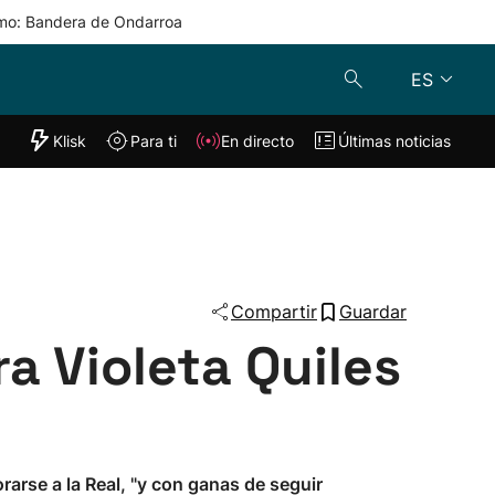
mo: Bandera de Ondarroa
ES
"Helmuga"
Klisk
Para ti
En directo
Últimas noticias
Klisk
En directo
s
Para ti
Lo último
Compartir
Guardar
ra Violeta Quiles
orarse a la Real, "y con ganas de seguir