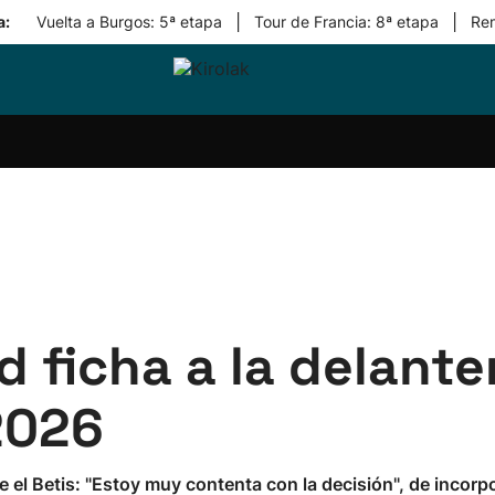
|
|
a:
Vuelta a Burgos: 5ª etapa
Tour de Francia: 8ª etapa
Re
ri-
Balonmano
Kirolak
Atletismo
Carreras
Más
olak
360
de
deporte
Equipos
montaña
kolaritza
Competiciones
En
ri-
directo
otzea
Vídeos
ol Herri
por
atira
deporte
 ficha a la delante
2026
e el Betis: "Estoy muy contenta con la decisión", de incorp