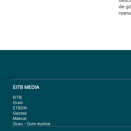
desca
de go
reanu
EITB MEDIA
EITB
Orain
ETBON
Gaztea
Makusi
Guau - Gure Audioa