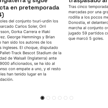
Inglaterra y sigue
traspasado al
icta en pretemporada
Tras cinco temporada
marcadas por una gra
4)
rodilla a los pocos m
oles del conjunto txuri-urdin los
Donostia, el delanter
arcado Carlos Soler, Orri
marcha al conjunto o
sson, Gorka Carrera e Iñaki
jugado 59 partidos co
rez. George Hemmings y Brian
que marcó 5 goles.
 han sido los autores de los
s ingleses. El choque, disputado
 Pallet-Track Bescot Stadium de la
idad de Walsall (Inglaterra) ante
9000 aficionados, se ha ido al
nso con empate a uno, y el resto
les han tenido lugar en la
dación.