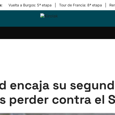
|
|
a:
Vuelta a Burgos: 5ª etapa
Tour de Francia: 8ª etapa
Re
ri-
Balonmano
Kirolak
Atletismo
Carreras
Más
olak
360
de
deporte
Equipos
montaña
kolaritza
Competiciones
En
ri-
directo
otzea
Vídeos
ol Herri
por
atira
deporte
d encaja su segund
 perder contra el S