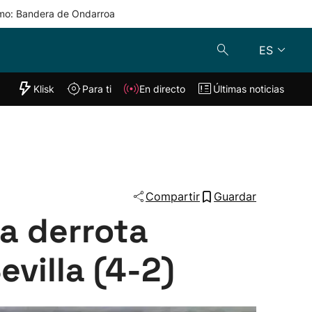
mo: Bandera de Ondarroa
ES
"Helmuga"
Klisk
Para ti
En directo
Últimas noticias
Klisk
En directo
s
Para ti
Lo último
Compartir
Guardar
a derrota
evilla (4-2)