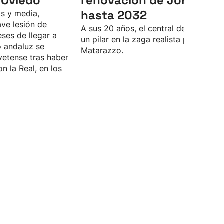
 Oviedo
renovación de Jon Mart
hasta 2032
s y media,
ve lesión de
A sus 20 años, el central de Lasarte 
eses de llegar a
un pilar en la zaga realista para Rino
o andaluz se
Matarazzo.
vetense tras haber
n la Real, en los