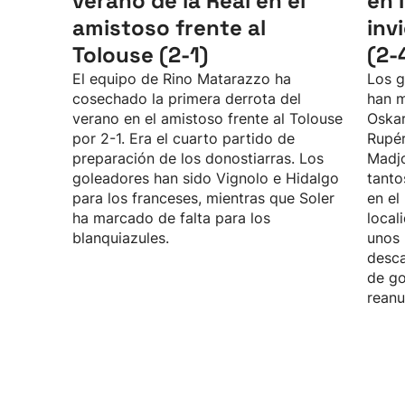
verano de la Real en el
en 
amistoso frente al
inv
Tolouse (2-1)
(2-
El equipo de Rino Matarazzo ha
Los g
cosechado la primera derrota del
han m
verano en el amistoso frente al Tolouse
Oskar
por 2-1. Era el cuarto partido de
Rupé
preparación de los donostiarras. Los
Madjo
goleadores han sido Vignolo e Hidalgo
tanto
para los franceses, mientras que Soler
en el
ha marcado de falta para los
local
blanquiazules.
unos 
desca
de go
reanu