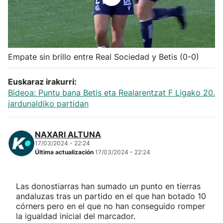
Herri-kirolak
Balonmano
Empate sin brillo entre Real Sociedad y Betis (0-0)
Kirolak 360
Euskaraz irakurri:
Bideoa: Puntu bana Betis eta Realarentzat F Ligako 20.
Atletismo
jardunaldiko partidan
Carreras de montaña
NAXARI ALTUNA
17/03/2024 - 22:24
Más deportes
Última actualización
17/03/2024 - 22:24
"Helmuga"
Las donostiarras han sumado un punto en tierras
andaluzas tras un partido en el que han botado 10
córners pero en el que no han conseguido romper
la igualdad inicial del marcador.