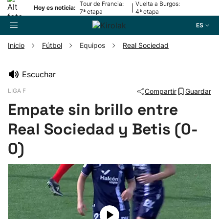
Tour de Francia:
Vuelta a Burgos:
|
Hoy es noticia:
7ª etapa
4ª etapa
ES
Inicio
Fútbol
Equipos
Real Sociedad
Buscador
Escuchar
LIGA F
Compartir
Guardar
Fútbol
Empate sin brillo entre
Pelota
Real Sociedad y Betis (0-
0)
Remo
Baloncesto
Ciclismo