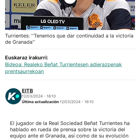
Herri-kirolak
Balonmano
Turrientes: ''Tenemos que dar continuidad a la victoria
de Granada''
Kirolak 360
Euskaraz irakurri:
Atletismo
Bideoa: Realeko Beñat Turrientesen adierazpenak
prentsaurrekoan
Carreras de montaña
EITB
Más deportes
12/03/2024 - 16:10
Última actualización
12/03/2024 - 16:10
"Helmuga"
El jugador de la Real Sociedad Beñat Turrientes ha
hablado en rueda de prensa sobre la victoria del
equipo ante el Granada, así como de su evolución