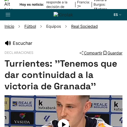
responde a la
Francia:
|
|
Hoy es noticia:
Burgos:
decisión de
7ª
4ª etapa
Oriamendi
etapa
ES
Inicio
Fútbol
Equipos
Real Sociedad
Buscador
Escuchar
DECLARACIONES
Compartir
Guardar
Fútbol
Turrientes: ''Tenemos que
Pelota
dar continuidad a la
victoria de Granada''
Remo
Baloncesto
Ciclismo