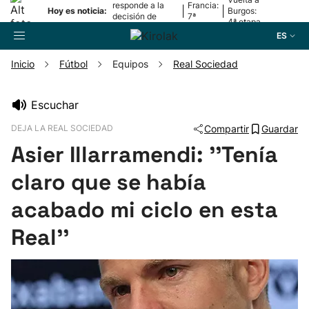
responde a la
Francia:
|
|
Hoy es noticia:
Burgos:
decisión de
7ª
4ª etapa
Oriamendi
etapa
ES
Inicio
Fútbol
Equipos
Real Sociedad
Buscador
Escuchar
DEJA LA REAL SOCIEDAD
Compartir
Guardar
Fútbol
Asier Illarramendi: ''Tenía
Pelota
claro que se había
acabado mi ciclo en esta
Remo
Real''
Baloncesto
Ciclismo