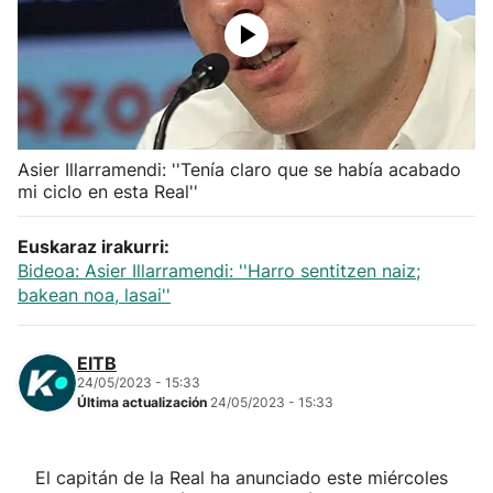
Herri-kirolak
Balonmano
Kirolak 360
Asier Illarramendi: ''Tenía claro que se había acabado
mi ciclo en esta Real''
Atletismo
Euskaraz irakurri:
Bideoa: Asier Illarramendi: ''Harro sentitzen naiz;
Carreras de montaña
bakean noa, lasai''
Más deportes
EITB
24/05/2023 - 15:33
"Helmuga"
Última actualización
24/05/2023 - 15:33
El capitán de la Real ha anunciado este miércoles