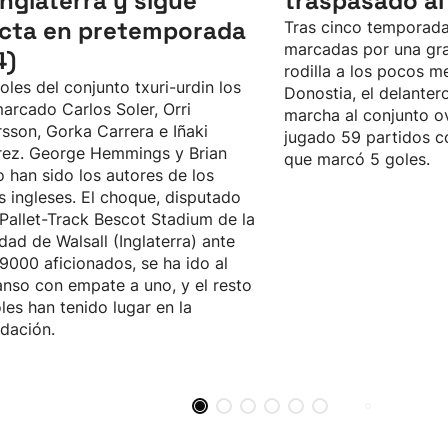
Inglaterra y sigue
traspasado al
icta en pretemporada
Tras cinco temporada
marcadas por una gra
4)
rodilla a los pocos m
oles del conjunto txuri-urdin los
Donostia, el delanter
arcado Carlos Soler, Orri
marcha al conjunto o
sson, Gorka Carrera e Iñaki
jugado 59 partidos co
rez. George Hemmings y Brian
que marcó 5 goles.
 han sido los autores de los
s ingleses. El choque, disputado
 Pallet-Track Bescot Stadium de la
idad de Walsall (Inglaterra) ante
9000 aficionados, se ha ido al
nso con empate a uno, y el resto
les han tenido lugar en la
dación.