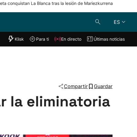
eta conquistan La Blanca tras la lesión de Mariezkurrena
ES
"Helmuga"
Klisk
Para ti
En directo
Últimas noticias
Klisk
En directo
s
Para ti
Lo último
Compartir
Guardar
 la eliminatoria