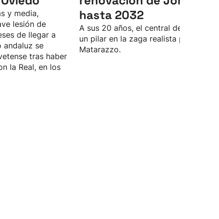
 Oviedo
renovación de Jon Mart
hasta 2032
s y media,
ve lesión de
A sus 20 años, el central de Lasarte 
eses de llegar a
un pilar en la zaga realista para Rino
o andaluz se
Matarazzo.
vetense tras haber
n la Real, en los