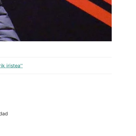
k iristea''
idad