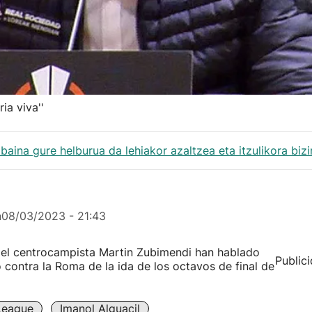
ia viva''
baina gure helburua da lehiakor azaltzea eta itzulikora biziri
n
08/03/2023 - 21:43
 el centrocampista Martin Zubimendi han hablado
Public
 contra la Roma de la ida de los octavos de final de
League
Imanol Alguacil