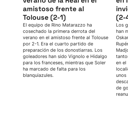
verano de la Real en el
en 
amistoso frente al
inv
Tolouse (2-1)
(2-
El equipo de Rino Matarazzo ha
Los g
cosechado la primera derrota del
han m
verano en el amistoso frente al Tolouse
Oskar
por 2-1. Era el cuarto partido de
Rupé
preparación de los donostiarras. Los
Madjo
goleadores han sido Vignolo e Hidalgo
tanto
para los franceses, mientras que Soler
en el
ha marcado de falta para los
local
blanquiazules.
unos 
desca
de go
reanu