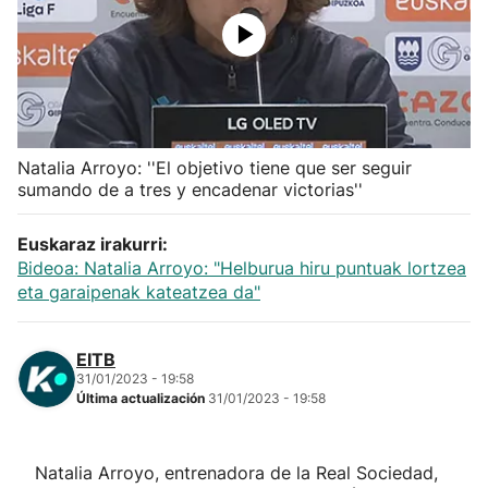
Herri-kirolak
Balonmano
Kirolak 360
Natalia Arroyo: ''El objetivo tiene que ser seguir
sumando de a tres y encadenar victorias''
Atletismo
Euskaraz irakurri:
Bideoa: Natalia Arroyo: "Helburua hiru puntuak lortzea
Carreras de montaña
eta garaipenak kateatzea da"
Más deportes
EITB
31/01/2023 - 19:58
"Helmuga"
Última actualización
31/01/2023 - 19:58
Natalia Arroyo, entrenadora de la Real Sociedad,