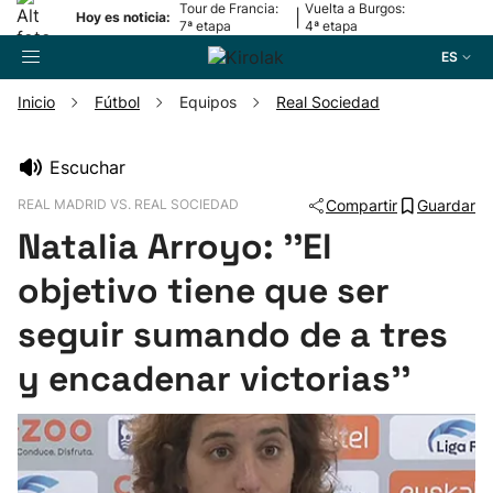
Tour de Francia:
Vuelta a Burgos:
|
Hoy es noticia:
7ª etapa
4ª etapa
ES
Inicio
Fútbol
Equipos
Real Sociedad
Buscador
Escuchar
REAL MADRID VS. REAL SOCIEDAD
Compartir
Guardar
Fútbol
Natalia Arroyo: ''El
Pelota
objetivo tiene que ser
seguir sumando de a tres
Remo
y encadenar victorias''
Baloncesto
Ciclismo