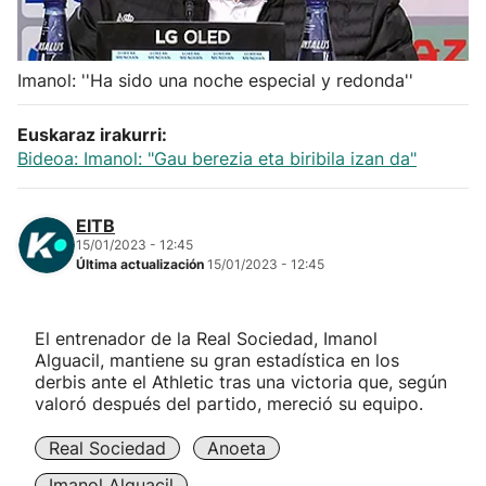
Herri-kirolak
Imanol: ''Ha sido una noche especial y redonda''
Balonmano
Euskaraz irakurri:
Kirolak 360
Bideoa: Imanol: "Gau berezia eta biribila izan da"
Atletismo
EITB
15/01/2023 - 12:45
Última actualización
15/01/2023 - 12:45
Carreras de montaña
Más deportes
El entrenador de la Real Sociedad, Imanol
Alguacil, mantiene su gran estadística en los
derbis ante el Athletic tras una victoria que, según
"Helmuga"
valoró después del partido, mereció su equipo.
Real Sociedad
Anoeta
Imanol Alguacil