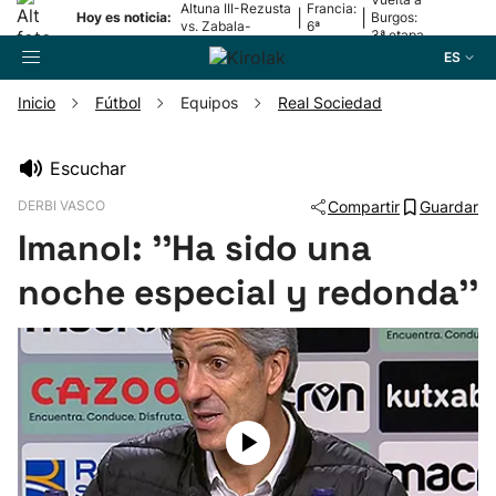
Altuna III-Rezusta
Francia:
|
|
Hoy es noticia:
Burgos:
vs. Zabala-
6ª
3ª etapa
Zabaleta
etapa
ES
Inicio
Fútbol
Equipos
Real Sociedad
Buscador
Escuchar
DERBI VASCO
Compartir
Guardar
Fútbol
Imanol: ''Ha sido una
Pelota
noche especial y redonda''
Remo
Baloncesto
Ciclismo