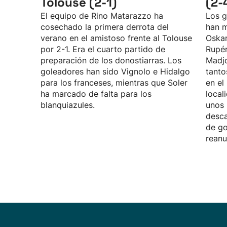
Tolouse (2-1)
(2-
El equipo de Rino Matarazzo ha
Los g
cosechado la primera derrota del
han m
verano en el amistoso frente al Tolouse
Oskar
por 2-1. Era el cuarto partido de
Rupé
preparación de los donostiarras. Los
Madjo
goleadores han sido Vignolo e Hidalgo
tanto
para los franceses, mientras que Soler
en el
ha marcado de falta para los
local
blanquiazules.
unos 
desca
de go
reanu