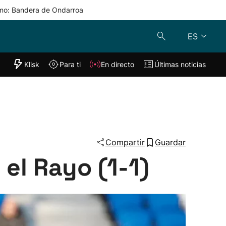
mo: Bandera de Ondarroa
ES
"Helmuga"
Klisk
Para ti
En directo
Últimas noticias
Klisk
En directo
s
Para ti
Lo último
Compartir
Guardar
el Rayo (1-1)