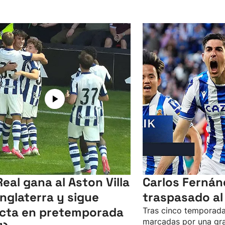
Real gana al Aston Villa
Carlos Fernán
Inglaterra y sigue
traspasado al
icta en pretemporada
Tras cinco temporada
marcadas por una gra