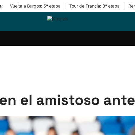
|
|
a:
Vuelta a Burgos: 5ª etapa
Tour de Francia: 8ª etapa
Re
ri-
Balonmano
Kirolak
Atletismo
Carreras
Más
olak
360
de
deporte
Equipos
montaña
kolaritza
Competiciones
En
ri-
directo
otzea
Vídeos
ol Herri
por
atira
deporte
en el amistoso ante 