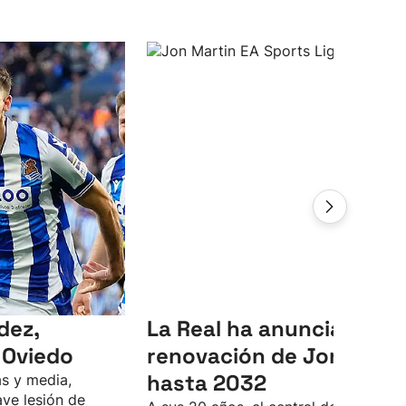
dez,
La Real ha anunciado la
 Oviedo
renovación de Jon Mart
hasta 2032
s y media,
ve lesión de