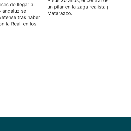
A sus 20 años, el central de Lasarte 
eses de llegar a
un pilar en la zaga realista para Rino
o andaluz se
Matarazzo.
vetense tras haber
n la Real, en los