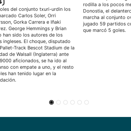
4)
rodilla a los pocos m
oles del conjunto txuri-urdin los
Donostia, el delanter
arcado Carlos Soler, Orri
marcha al conjunto o
sson, Gorka Carrera e Iñaki
jugado 59 partidos co
rez. George Hemmings y Brian
que marcó 5 goles.
 han sido los autores de los
s ingleses. El choque, disputado
 Pallet-Track Bescot Stadium de la
idad de Walsall (Inglaterra) ante
9000 aficionados, se ha ido al
nso con empate a uno, y el resto
les han tenido lugar en la
dación.