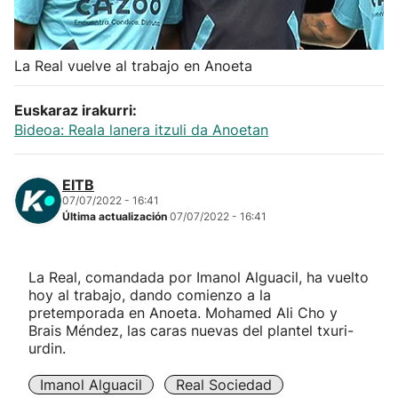
Herri-kirolak
La Real vuelve al trabajo en Anoeta
Balonmano
Euskaraz irakurri:
Kirolak 360
Bideoa: Reala lanera itzuli da Anoetan
Atletismo
EITB
07/07/2022 - 16:41
Última actualización
07/07/2022 - 16:41
Carreras de montaña
Más deportes
La Real, comandada por Imanol Alguacil, ha vuelto
hoy al trabajo, dando comienzo a la
pretemporada en Anoeta. Mohamed Ali Cho y
"Helmuga"
Brais Méndez, las caras nuevas del plantel txuri-
urdin.
Imanol Alguacil
Real Sociedad