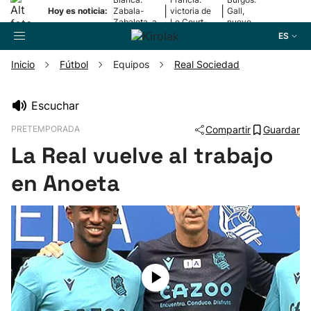
|
|
Hoy es noticia:
Zabala-
victoria de
Gall,
Zabaleta, a
Le Court-
nuevo
la final
Pienaar
líder
ES
Inicio
Fútbol
Equipos
Real Sociedad
Buscador
Escuchar
PRETEMPORADA
Compartir
Guardar
Fútbol
La Real vuelve al trabajo
Pelota
en Anoeta
Remo
Baloncesto
Ciclismo