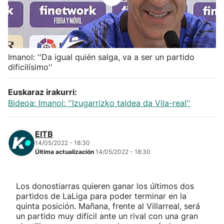
Herri-kirolak
Balonmano
Imanol: ''Da igual quién salga, va a ser un partido
dificilísimo''
Kirolak 360
Euskaraz irakurri:
Atletismo
Bideoa: Imanol: ''Izugarrizko taldea da Vila-real''
Carreras de montaña
EITB
14/05/2022 - 18:30
Más deportes
Última actualización
14/05/2022 - 18:30
"Helmuga"
Los donostiarras quieren ganar los últimos dos
partidos de LaLiga para poder terminar en la
quinta posición. Mañana, frente al Villarreal, será
un partido muy difícil ante un rival con una gran