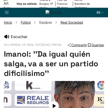
|
|
Hoy es noticia:
Burgos: 5ª
Francia:
Bandera de
etapa
8ª etapa
Ondarroa
ES
Inicio
Fútbol
Equipos
Real Sociedad
Buscador
Escuchar
VILLARREAL VS. REAL SOCIEDAD, PREVIA
Compartir
Guardar
Fútbol
Imanol: ''Da igual quién
Pelota
salga, va a ser un partido
dificilísimo''
Remo
Baloncesto
Ciclismo