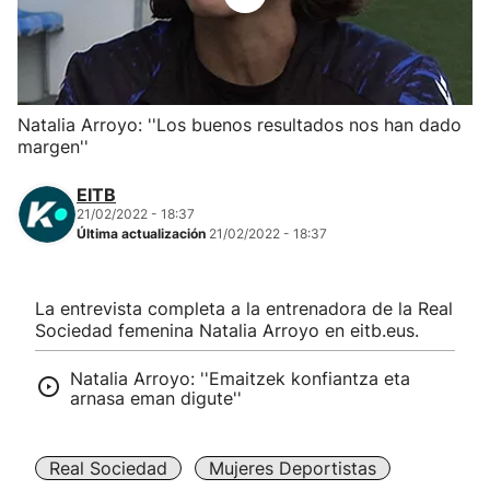
Herri-kirolak
Balonmano
Natalia Arroyo: ''Los buenos resultados nos han dado
margen''
Kirolak 360
EITB
Atletismo
21/02/2022 - 18:37
Última actualización
21/02/2022 - 18:37
Carreras de montaña
La entrevista completa a la entrenadora de la Real
Sociedad femenina Natalia Arroyo en eitb.eus.
Más deportes
Natalia Arroyo: ''Emaitzek konfiantza eta
"Helmuga"
arnasa eman digute''
Real Sociedad
Mujeres Deportistas