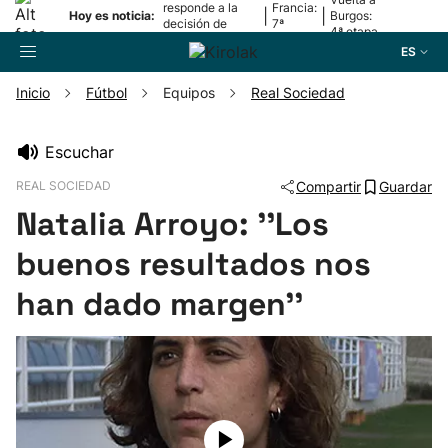
responde a la
Francia:
|
|
Hoy es noticia:
Burgos:
decisión de
7ª
4ª etapa
Oriamendi
etapa
ES
Inicio
Fútbol
Equipos
Real Sociedad
Buscador
Escuchar
REAL SOCIEDAD
Compartir
Guardar
Fútbol
Natalia Arroyo: ''Los
Pelota
buenos resultados nos
han dado margen''
Remo
Baloncesto
Ciclismo