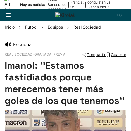
Francia:
conquistan La
|
|
Hoy es noticia:
Bandera de
9ª
Blanca tras la
Hondarribia
etapa
lesión de
ES
Mariezkurrena
II
Inicio
Fútbol
Equipos
Real Sociedad
Buscador
Escuchar
REAL SOCIEDAD-GRANADA, PREVIA
Compartir
Guardar
Fútbol
Imanol: ''Estamos
Pelota
fastidiados porque
merecemos tener más
Remo
goles de los que tenemos''
Baloncesto
Ciclismo