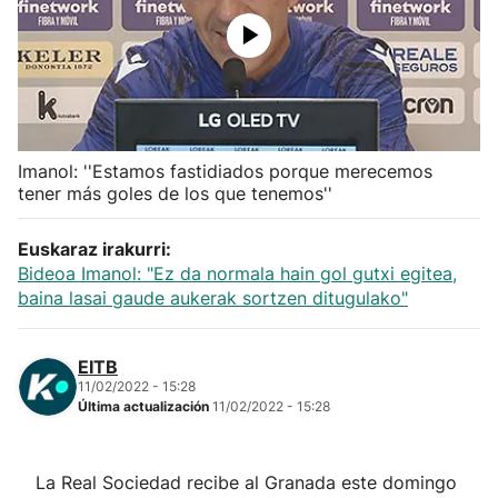
Herri-kirolak
Balonmano
Kirolak 360
Imanol: ''Estamos fastidiados porque merecemos
tener más goles de los que tenemos''
Atletismo
Euskaraz irakurri:
Bideoa Imanol: "Ez da normala hain gol gutxi egitea,
Carreras de montaña
baina lasai gaude aukerak sortzen ditugulako"
Más deportes
EITB
11/02/2022 - 15:28
"Helmuga"
Última actualización
11/02/2022 - 15:28
La Real Sociedad recibe al Granada este domingo