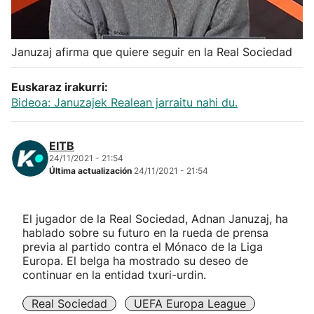
Herri-kirolak
Januzaj afirma que quiere seguir en la Real Sociedad
Balonmano
Euskaraz irakurri:
Kirolak 360
Bideoa: Januzajek Realean jarraitu nahi du.
Atletismo
EITB
24/11/2021 - 21:54
Última actualización
24/11/2021 - 21:54
Carreras de montaña
Más deportes
El jugador de la Real Sociedad, Adnan Januzaj, ha
hablado sobre su futuro en la rueda de prensa
previa al partido contra el Mónaco de la Liga
"Helmuga"
Europa. El belga ha mostrado su deseo de
continuar en la entidad txuri-urdin.
Real Sociedad
UEFA Europa League