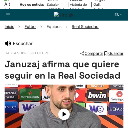
|
|
Hoy es noticia:
Zabala-
victoria de
Gall,
Zabaleta, a
Le Court-
nuevo
la final
Pienaar
líder
ES
Inicio
Fútbol
Equipos
Real Sociedad
Buscador
Escuchar
HABLA SOBRE SU FUTURO
Compartir
Guardar
Fútbol
Januzaj afirma que quiere
Pelota
seguir en la Real Sociedad
Remo
Baloncesto
Ciclismo