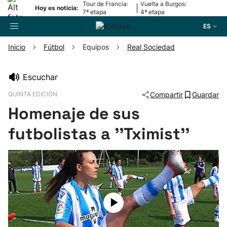
Tour de Francia:
Vuelta a Burgos:
|
Hoy es noticia:
7ª etapa
4ª etapa
ES
Inicio
Fútbol
Equipos
Real Sociedad
Buscador
Escuchar
QUINTA EDICIÓN
Compartir
Guardar
Fútbol
Homenaje de sus
Pelota
futbolistas a ''Tximist''
Remo
Baloncesto
Ciclismo