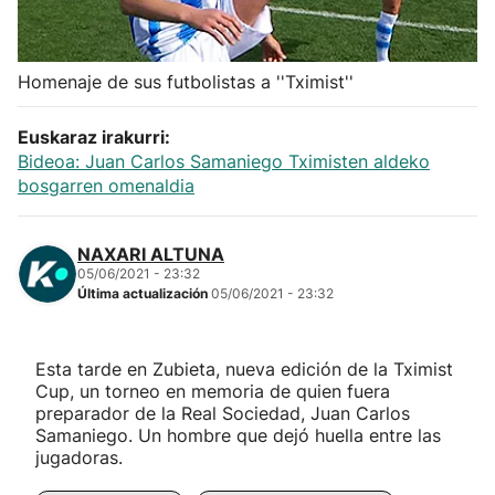
Herri-kirolak
Homenaje de sus futbolistas a ''Tximist''
Balonmano
Euskaraz irakurri:
Kirolak 360
Bideoa: Juan Carlos Samaniego Tximisten aldeko
bosgarren omenaldia
Atletismo
NAXARI ALTUNA
05/06/2021 - 23:32
Carreras de montaña
Última actualización
05/06/2021 - 23:32
Más deportes
Esta tarde en Zubieta, nueva edición de la Tximist
Cup, un torneo en memoria de quien fuera
"Helmuga"
preparador de la Real Sociedad, Juan Carlos
Samaniego. Un hombre que dejó huella entre las
jugadoras.