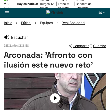
|
|
Hoy es noticia:
Burgos: 5ª
Francia:
Bandera de
etapa
8ª etapa
Ondarroa
ES
Inicio
Fútbol
Equipos
Real Sociedad
Buscador
Escuchar
DECLARACIONES
Compartir
Guardar
Fútbol
Arconada: 'Afronto con
Pelota
ilusión este nuevo reto'
Remo
Baloncesto
Ciclismo