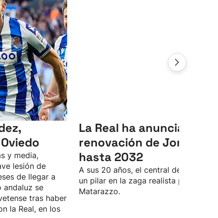
dez,
La Real ha anunciado la
 Oviedo
renovación de Jon Mart
hasta 2032
s y media,
ve lesión de
A sus 20 años, el central de Lasarte 
eses de llegar a
un pilar en la zaga realista para Rino
o andaluz se
Matarazzo.
vetense tras haber
n la Real, en los