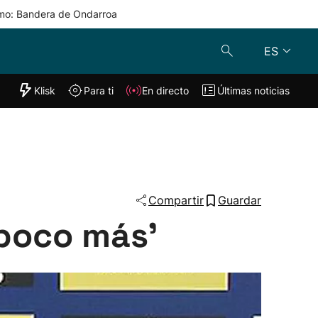
mo: Bandera de Ondarroa
ES
"Helmuga"
Klisk
Para ti
En directo
Últimas noticias
Klisk
En directo
s
Para ti
Lo último
Compartir
Guardar
 poco más'