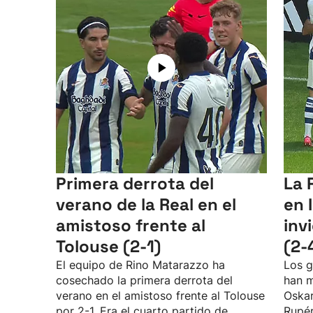
Primera derrota del
La 
verano de la Real en el
en 
amistoso frente al
inv
Tolouse (2-1)
(2-
El equipo de Rino Matarazzo ha
Los g
cosechado la primera derrota del
han m
verano en el amistoso frente al Tolouse
Oskar
por 2-1. Era el cuarto partido de
Rupé