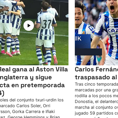
Real gana al Aston Villa
Carlos Fernán
Inglaterra y sigue
traspasado al
icta en pretemporada
Tras cinco temporada
marcadas por una gra
4)
rodilla a los pocos m
oles del conjunto txuri-urdin los
Donostia, el delanter
arcado Carlos Soler, Orri
marcha al conjunto o
sson, Gorka Carrera e Iñaki
jugado 59 partidos co
rez. George Hemmings y Brian