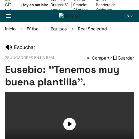
|
|
Hoy es noticia:
Burgos: 5ª
Francia:
Bandera de
etapa
8ª etapa
Ondarroa
ES
Inicio
Fútbol
Equipos
Real Sociedad
Buscador
Escuchar
25 JUGADORES EN LA REAL
Compartir
Guardar
Fútbol
Eusebio: ''Tenemos muy
Pelota
buena plantilla''.
Remo
Baloncesto
Ciclismo