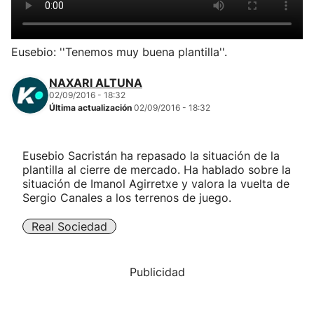
Herri-kirolak
Eusebio: ''Tenemos muy buena plantilla''.
Balonmano
NAXARI ALTUNA
02/09/2016 - 18:32
Kirolak 360
Última actualización
02/09/2016 - 18:32
Atletismo
Eusebio Sacristán ha repasado la situación de la
plantilla al cierre de mercado. Ha hablado sobre la
Carreras de montaña
situación de Imanol Agirretxe y valora la vuelta de
Sergio Canales a los terrenos de juego.
Más deportes
Real Sociedad
"Helmuga"
Publicidad