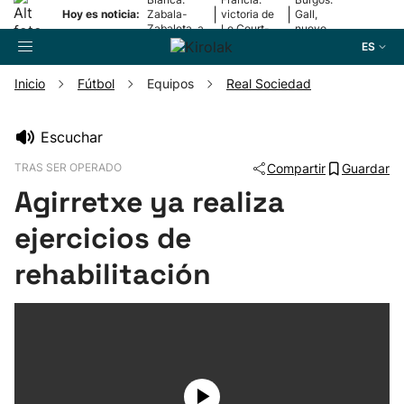
|
|
Hoy es noticia:
Zabala-
victoria de
Gall,
Zabaleta, a
Le Court-
nuevo
la final
Pienaar
líder
ES
Inicio
Fútbol
Equipos
Real Sociedad
Buscador
Escuchar
TRAS SER OPERADO
Compartir
Guardar
Fútbol
Agirretxe ya realiza
Pelota
ejercicios de
rehabilitación
Remo
Baloncesto
Ciclismo