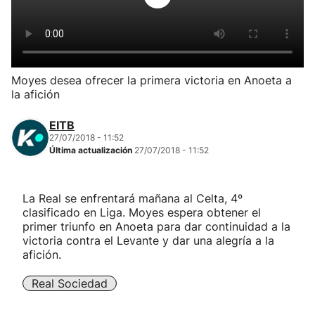
Herri-kirolak
Balonmano
Moyes desea ofrecer la primera victoria en Anoeta a
la afición
Kirolak 360
EITB
Atletismo
27/07/2018 - 11:52
Última actualización
27/07/2018 - 11:52
Carreras de montaña
La Real se enfrentará mañana al Celta, 4º
clasificado en Liga. Moyes espera obtener el
Más deportes
primer triunfo en Anoeta para dar continuidad a la
victoria contra el Levante y dar una alegría a la
"Helmuga"
afición.
Real Sociedad