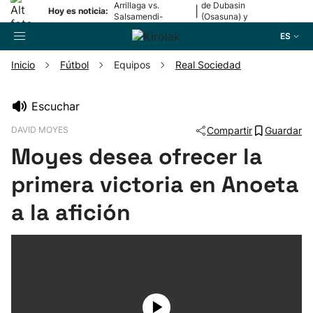
Arrillaga vs.
de Dubasin
|
Hoy es noticia:
Salsamendi-
(Osasuna) y
Bergara y Erasun
Valentini
ES
vs. Gaminde
(Alavés)
Inicio
Fútbol
Equipos
Real Sociedad
Buscador
Escuchar
DAVID MOYES
Compartir
Guardar
Fútbol
Moyes desea ofrecer la
Pelota
primera victoria en Anoeta
a la afición
Remo
Baloncesto
Ciclismo