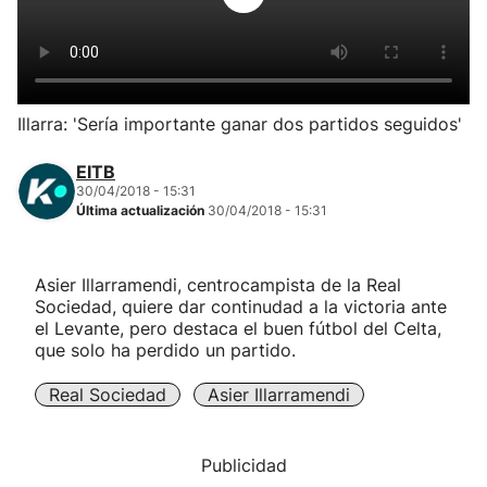
Herri-kirolak
Balonmano
Illarra: 'Sería importante ganar dos partidos seguidos'
Kirolak 360
EITB
30/04/2018 - 15:31
Última actualización
30/04/2018 - 15:31
Atletismo
Carreras de montaña
Asier Illarramendi, centrocampista de la Real
Sociedad, quiere dar continudad a la victoria ante
el Levante, pero destaca el buen fútbol del Celta,
Más deportes
que solo ha perdido un partido.
"Helmuga"
Real Sociedad
Asier Illarramendi
Publicidad