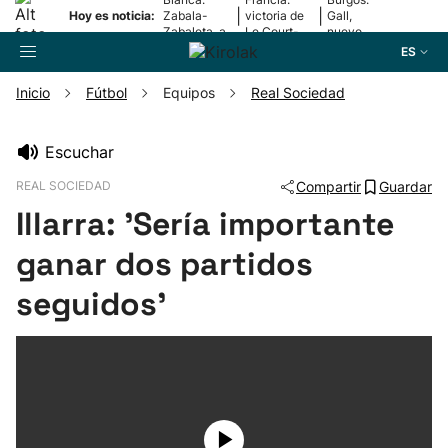
|
|
Hoy es noticia:
Zabala-
victoria de
Gall,
Zabaleta, a
Le Court-
nuevo
la final
Pienaar
líder
ES
Inicio
Fútbol
Equipos
Real Sociedad
Buscador
Escuchar
REAL SOCIEDAD
Compartir
Guardar
Fútbol
Illarra: 'Sería importante
Pelota
ganar dos partidos
seguidos'
Remo
Baloncesto
Ciclismo