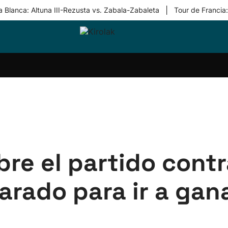
|
 Blanca: Altuna III-Rezusta vs. Zabala-Zabaleta
Tour de Francia
ri-
Balonmano
Kirolak
Atletismo
Carreras
Más
olak
360
de
deporte
Equipos
montaña
kolaritza
Competiciones
En
ri-
directo
otzea
Vídeos
ol Herri
por
atira
deporte
obre el partido cont
rado para ir a gana