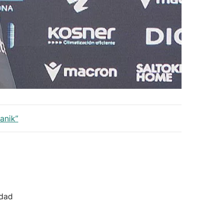
anik”
idad