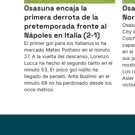
Osasuna encaja la
Osa
primera derrota de la
Nor
pretemporada frente al
Osasu
City 
Nápoles en Italia (2-1)
Colch
El primer gol para los italianos lo ha
capac
marcado Mateo Politano en el minuto
en el
27. A la vuelta del descanso, Lorenzo
sus p
Lucca ha hecho el segundo tanto en el
mostr
minuto 53. El único gol rojillo ha
Los r
llegado de penalti. Ante Budimir en el
Asier
minuto 69 no ha perdonado desde los
victo
once metros.