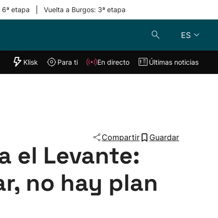
|
: 6ª etapa
Vuelta a Burgos: 3ª etapa
ES
"Helmuga"
Klisk
Para ti
En directo
Últimas noticias
Klisk
En directo
s
Para ti
Lo último
Compartir
Guardar
ra el Levante:
r, no hay plan