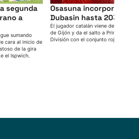
la segunda
Osasuna incorpora a
erano a
Dubasin hasta 2030
El jugador catalán viene del Sporting
de Gijón y da el salto a Primera
sigue sumando
División con el conjunto rojillo.
 cara al inicio de
stoso de la gira
te el Ispwich.