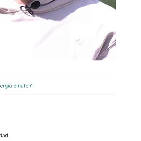
nergia ematen''
idad