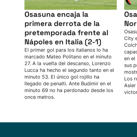
Osasuna encaja la
Osa
primera derrota de la
Nor
pretemporada frente al
Osasu
City 
Nápoles en Italia (2-1)
Colch
El primer gol para los italianos lo ha
capac
marcado Mateo Politano en el minuto
en el
27. A la vuelta del descanso, Lorenzo
sus p
Lucca ha hecho el segundo tanto en el
mostr
minuto 53. El único gol rojillo ha
Los r
llegado de penalti. Ante Budimir en el
Asier
minuto 69 no ha perdonado desde los
victo
once metros.