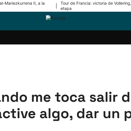
l-Mariezkurrena II, a la
Tour de Francia: victoria de Vollering,
|
etapa
ri-
Balonmano
Kirolak
Atletismo
Carreras
Más
olak
360
de
deporte
Equipos
montaña
kolaritza
Competiciones
En
ri-
directo
otzea
Vídeos
ol Herri
por
atira
deporte
ando me toca salir d
active algo, dar un 