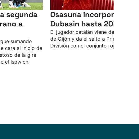
la segunda
Osasuna incorpora a
erano a
Dubasin hasta 2030
El jugador catalán viene del Sporting
de Gijón y da el salto a Primera
sigue sumando
División con el conjunto rojillo.
 cara al inicio de
stoso de la gira
te el Ispwich.