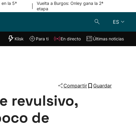
 en la 5ª
Vuelta a Burgos: Onley gana la 2ª
|
etapa
ES
"Helmuga"
Klisk
Para ti
En directo
Últimas noticias
Klisk
En directo
s
Para ti
Lo último
Compartir
Guardar
e revulsivo,
poco de