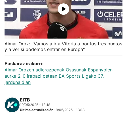
Herri-kirolak
Balonmano
Kirolak 360
Aimar Oroz: ''Vamos a ir a Vitoria a por los tres puntos
y a ver si podemos entrar en Europa''
Atletismo
Euskaraz irakurri:
Aimar Orozen adierazpenak Osasunak Espanyolen
Carreras de montaña
aurka 2-0 irabazi ostean EA Sports Ligako 37.
jardunaldian
Más deportes
EITB
"Helmuga"
19/05/2025 - 13:18
Última actualización
19/05/2025 - 13:18