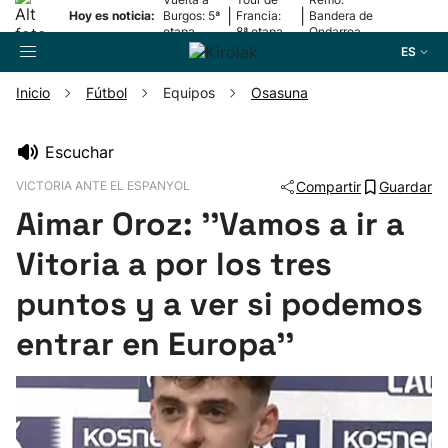
|
|
Hoy es noticia:
Burgos: 5ª
Francia:
Bandera de
etapa
8ª etapa
Ondarroa
ES
Inicio
Fútbol
Equipos
Osasuna
Buscador
Escuchar
VICTORIA ANTE EL ESPANYOL
Compartir
Guardar
Fútbol
Aimar Oroz: ''Vamos a ir a
Pelota
Vitoria a por los tres
puntos y a ver si podemos
Remo
entrar en Europa''
Baloncesto
Ciclismo