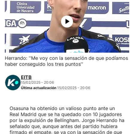
Herri-kirolak
Balonmano
Kirolak 360
Herrando: ''Me voy con la sensación de que podíamos
Atletismo
haber conseguido los tres puntos''
Carreras de montaña
EITB
15/02/2025 - 20:06
Última actualización
15/02/2025 - 20:06
Más deportes
"Helmuga"
Osasuna ha obtenido un valioso punto ante un
Real Madrid que se ha quedado con 10 jugadores
por la expulsión de Bellingham. Jorge Herrando ha
señalado que, aunque antes del partido hubiera
firmado el empate, se va con la sensación de que