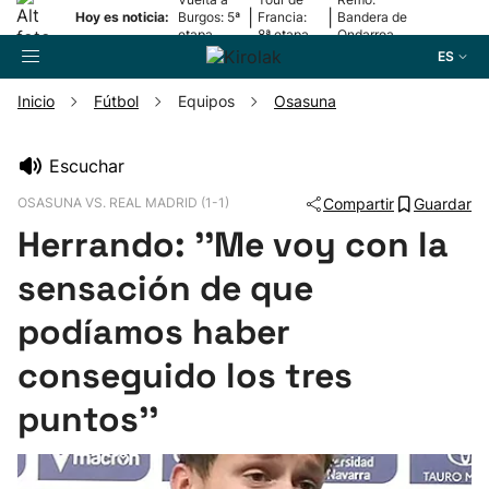
|
|
Hoy es noticia:
Burgos: 5ª
Francia:
Bandera de
etapa
8ª etapa
Ondarroa
ES
Inicio
Fútbol
Equipos
Osasuna
Buscador
Escuchar
OSASUNA VS. REAL MADRID (1-1)
Compartir
Guardar
Fútbol
Herrando: ''Me voy con la
Pelota
sensación de que
podíamos haber
Remo
conseguido los tres
Baloncesto
puntos''
Ciclismo