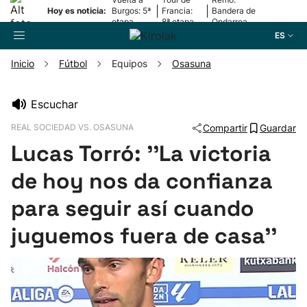
|
|
Hoy es noticia:
Burgos: 5ª
Francia:
Bandera de
etapa
8ª etapa
Ondarroa
ES
Inicio
Fútbol
Equipos
Osasuna
Buscador
Escuchar
REAL SOCIEDAD VS. OSASUNA
Compartir
Guardar
Fútbol
Lucas Torró: ''La victoria
Pelota
de hoy nos da confianza
para seguir así cuando
Remo
juguemos fuera de casa''
Baloncesto
Ciclismo