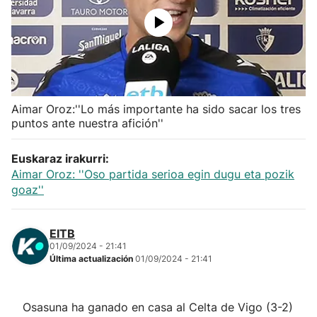
Herri-kirolak
Balonmano
Kirolak 360
Aimar Oroz:''Lo más importante ha sido sacar los tres
puntos ante nuestra afición''
Atletismo
Euskaraz irakurri:
Aimar Oroz: ''Oso partida serioa egin dugu eta pozik
Carreras de montaña
goaz''
Más deportes
EITB
01/09/2024 - 21:41
"Helmuga"
Última actualización
01/09/2024 - 21:41
Osasuna ha ganado en casa al Celta de Vigo (3-2)