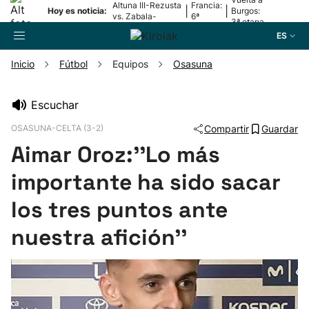
Altuna III-Rezusta
Francia:
|
|
Hoy es noticia:
Burgos:
vs. Zabala-
6ª
3ª etapa
Zabaleta
etapa
ES
Inicio
Fútbol
Equipos
Osasuna
Buscador
Escuchar
OSASUNA-CELTA (3-2)
Compartir
Guardar
Fútbol
Aimar Oroz:''Lo más
Pelota
importante ha sido sacar
los tres puntos ante
Remo
nuestra afición''
Baloncesto
Ciclismo