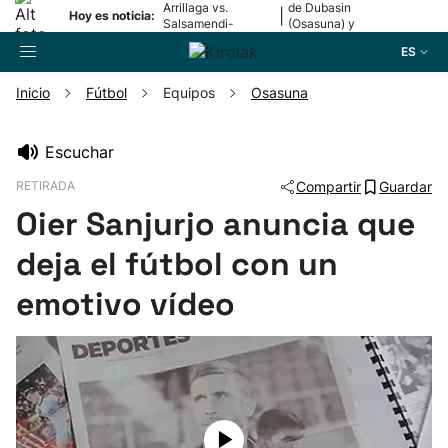
Arrillaga vs.
de Dubasin
|
Hoy es noticia:
Salsamendi-
(Osasuna) y
Bergara y Erasun
Valentini
ES
vs. Gaminde
(Alavés)
Inicio
Fútbol
Equipos
Osasuna
Buscador
Escuchar
RETIRADA
Compartir
Guardar
Fútbol
Oier Sanjurjo anuncia que
Pelota
deja el fútbol con un
emotivo vídeo
Remo
Baloncesto
Ciclismo