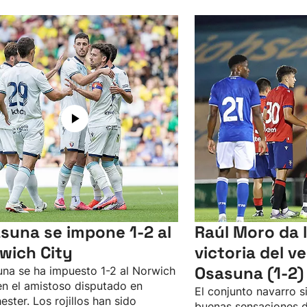
suna se impone 1-2 al
Raúl Moro da 
wich City
victoria del v
Osasuna (1-2)
na se ha impuesto 1-2 al Norwich
en el amistoso disputado en
El conjunto navarro 
ester. Los rojillos han sido
buenas sensaciones de