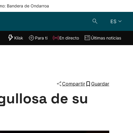
mo: Bandera de Ondarroa
ES
"Helmuga"
Klisk
Para ti
En directo
Últimas noticias
Klisk
En directo
s
Para ti
Lo último
Compartir
Guardar
rgullosa de su