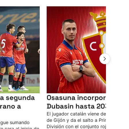
la segunda
Osasuna incorpora a
erano a
Dubasin hasta 2030
El jugador catalán viene del Sporting
de Gijón y da el salto a Primera
sigue sumando
División con el conjunto rojillo.
 cara al inicio de