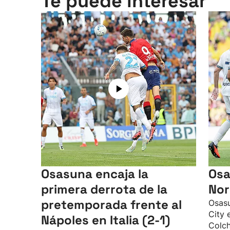
Te puede interesar
Osasuna encaja la
Osa
primera derrota de la
Nor
pretemporada frente al
Osasu
City 
Nápoles en Italia (2-1)
Colch