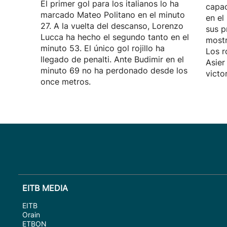
El primer gol para los italianos lo ha
capac
marcado Mateo Politano en el minuto
en el
27. A la vuelta del descanso, Lorenzo
sus p
Lucca ha hecho el segundo tanto en el
mostr
minuto 53. El único gol rojillo ha
Los r
llegado de penalti. Ante Budimir en el
Asier
minuto 69 no ha perdonado desde los
victo
once metros.
EITB MEDIA
EITB
Orain
ETBON