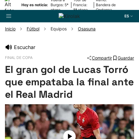
|
|
Hoy es noticia:
Burgos: 5ª
Francia:
Bandera de
etapa
8ª etapa
Ondarroa
ES
Inicio
Fútbol
Equipos
Osasuna
Buscador
Escuchar
FINAL DE COPA
Compartir
Guardar
Fútbol
El gran gol de Lucas Torró
Pelota
que empataba la final ante
el Real Madrid
Remo
Baloncesto
Ciclismo