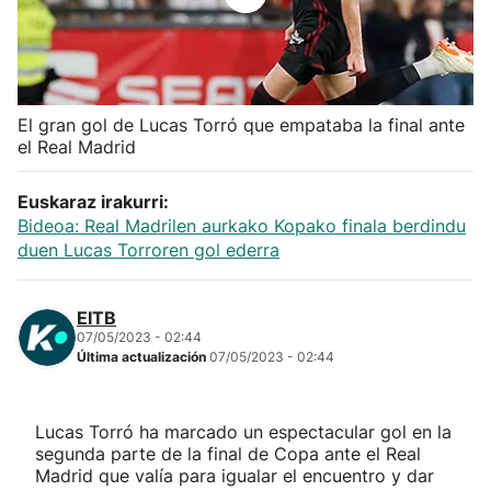
Herri-kirolak
Balonmano
El gran gol de Lucas Torró que empataba la final ante
el Real Madrid
Kirolak 360
Euskaraz irakurri:
Atletismo
Bideoa: Real Madrilen aurkako Kopako finala berdindu
duen Lucas Torroren gol ederra
Carreras de montaña
EITB
Más deportes
07/05/2023 - 02:44
Última actualización
07/05/2023 - 02:44
"Helmuga"
Lucas Torró ha marcado un espectacular gol en la
segunda parte de la final de Copa ante el Real
Madrid que valía para igualar el encuentro y dar